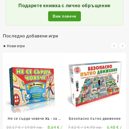
Подарете книжка с лично обръщение
Виж повече
Последно добавени игри
★ Нови игри
Не се сърди човече XL - за 8
Безопасно пътно движение
играчи
10.17
€
/ 19.89 лв.
8.64
€
/
7.62
€
/ 14.90 лв.
6.48
€
/