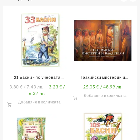
33 Басни - по учебната
Тракийски мистерии и
Л
програма от 1. до 4. клас
владетели
3.80
€
/ 7.43 лв.
3.23
€
/
25.05
€
/ 48.99 лв.
6.32 лв.
Добавяне в количката
Добавяне в количката