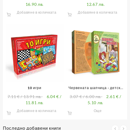
16.90 лв.
12.67 лв.
Добавяне в количката
Добавяне в количката
10 игри
Червената шапчица - детска
забавна игра
7.11
€
/ 13.91 лв.
6.04
€
/
3.07
€
/ 6.00 лв.
2.61
€
/
11.81 лв.
5.10 лв.
Добавяне в количката
Още
Последно добавени книги