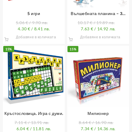
5 игри
Вълшебната планина – 3D
занимателна настолна игра
5.06
€
/ 9.90 лв.
10.17
€
/ 19.89 лв.
4.30
€
/ 8.41 лв.
7.63
€
/ 14.92 лв.
Добавяне в количката
Добавяне в количката
15%
15%
Кръстословица. Игра с думи.
Милионер
7.11
€
/ 13.91 лв.
8.64
€
/ 16.90 лв.
6.04
€
/ 11.81 лв.
7.34
€
/ 14.36 лв.