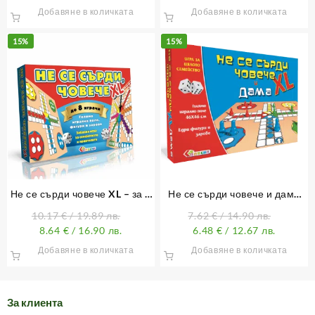
Добавяне в количката
Добавяне в количката
15%
15%
Не се сърди човече XL – за 8
Не се сърди човече и дама
играчи
XL
10.17
€
/ 19.89 лв.
7.62
€
/ 14.90 лв.
8.64
€
/ 16.90 лв.
6.48
€
/ 12.67 лв.
Добавяне в количката
Добавяне в количката
За клиента