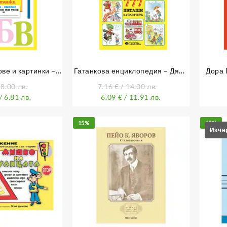
ове и картинки –
Гатанкова енциклопедия – Дядо
Дора 
 помагалка
Пънч
 8.00 лв.
7.16
€
/ 14.00 лв.
/ 6.81 лв.
6.09
€
/ 11.91 лв.
15%
15%