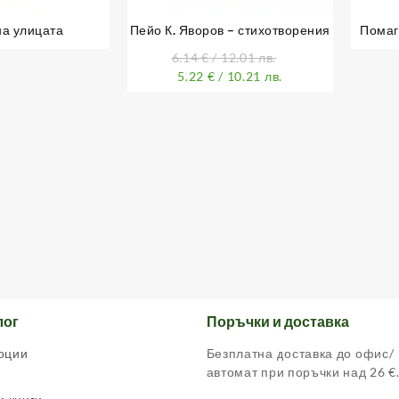
а улицата
Пейо К. Яворов – стихотворения
Помаг
лит
6.14
€
/ 12.01 лв.
5.22
€
/ 10.21 лв.
лог
Поръчки и доставка
оции
Безплатна доставка до офис/
автомат при поръчки над 26 €