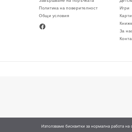
Завършване на поръчката
Детск
Политика на поверителност
Игри
Общи условия
Карти
Книжк
Facebook
За на
Конта
Използваме бисквитки за нормална работа на са