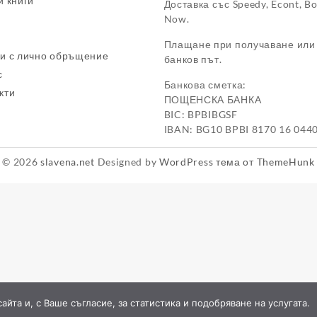
и книги
Доставка със Speedy, Econt, B
Now.
Плащане при получаване или
и с лично обръщение
банков път.
с
Банкова сметка:
кти
ПОЩЕНСКА БАНКА
BIC: BPBIBGSF
IBAN: BG10 BPBI 8170 16 044
© 2026
slavena.net
Designed by
WordPress тема от ThemeHunk
йта и, с Ваше съгласие, за статистика и подобряване на услугата.