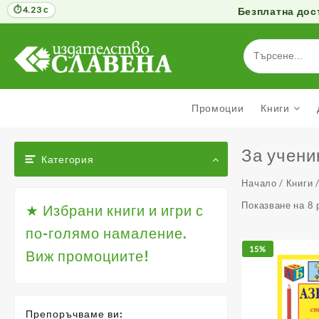
4.23 с
Безплатна дост
Към
съдържанието
Промоции
Книги
За учени
Категория
Начало
/
Книги
/
Показване на 8 
★ Избрани книги и игри с
по-голямо намаление.
15%
Виж промоциите!
Препоръчваме ви: