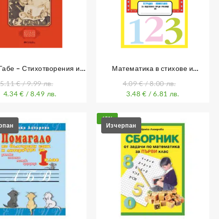
Габе – Стихотворения и
Математика в стихове и
разкази за деца
картинки – тетрадка помагалка
5.11
€
/ 9.99 лв.
4.09
€
/ 8.00 лв.
4.34
€
/ 8.49 лв.
3.48
€
/ 6.81 лв.
15%