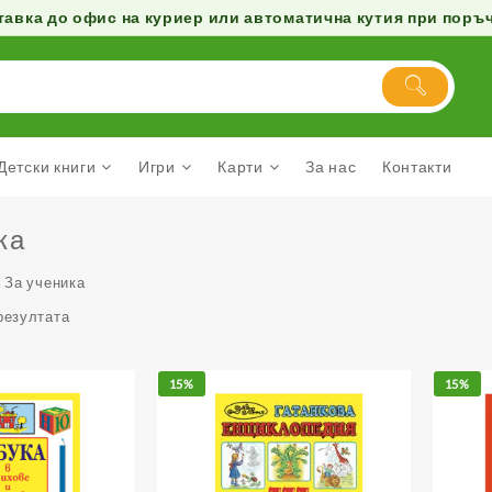
авка до офис на куриер или автоматична кутия при поръчк
Детски книги
Игри
Карти
За нас
Контакти
ка
 За ученика
резултата
15%
15%