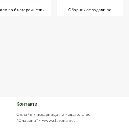
ало по български език и
Сборник от задачи по
ература за първи клас
математика за първи клас
Контакти:
Онлайн книжарница на издателство
.
"Славена" - www.slavena.net