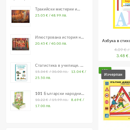
Тракийски мистерии и
владетели
25.05
€
/ 48.99 лв.
Илюстрована история на
Азбука в стих
Средновековна България
20.45
€
/ 40.00 лв.
тетрадка
4.09
€
/
3.48
€
Статистика в училище. В
15%
помощ на учителите по
15.34
€
/ 30.00 лв.
13.04
€
/
математика
25.50 лв.
101 Български народни
приказки
10.22
€
/ 19.99 лв.
8.69
€
/
17.00 лв.