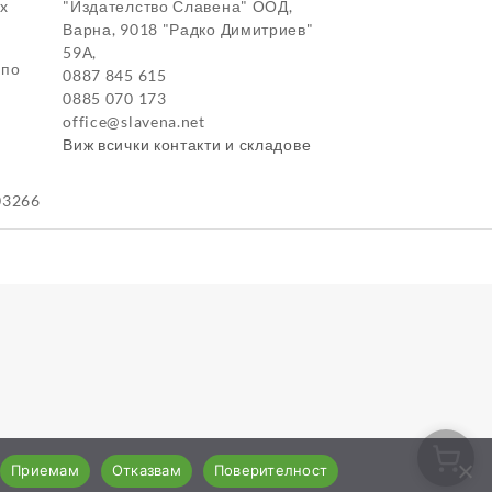
ox
"Издателство Славена" ООД,
Варна, 9018 "Радко Димитриев"
59А,
 по
0887 845 615
0885 070 173
office@slavena.net
Виж всички контакти и складове
03266
Приемам
Отказвам
Поверителност