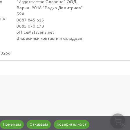
ox
"Издателство Славена" ООД,
Варна, 9018 "Радко Димитриев"
59А,
 по
0887 845 615
0885 070 173
office@slavena.net
Виж всички контакти и складове
03266
Приемам
Отказвам
Поверителност