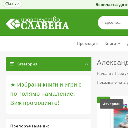
4.07 с
Безплатна дост
Към
съдържанието
Промоции
Книги
Алексан
Категория
Начало
/ Продук
Показване на 2 
★ Избрани книги и игри с
по-голямо намаление.
15%
Виж промоциите!
Препоръчваме ви: