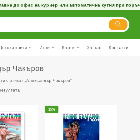
авка до офис на куриер или автоматична кутия при поръчк
Детски книги
Игри
Карти
За нас
Контакти
дър Чакъров
ти с етикет „Александър Чакъров“
резултата
15%