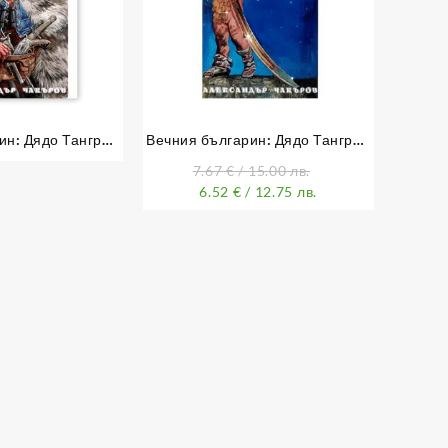
ин: Дядо Тангрил
Вечния българин: Дядо Тангрил
1 част
– 2 част
7.67
€
/ 15.00 лв.
6.52
€
/ 12.75 лв.