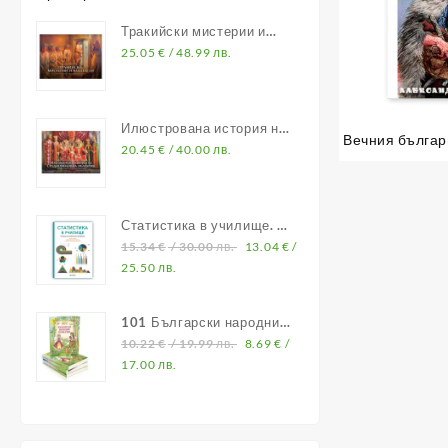
Тракийски мистерии и
владетели
25.05
€
/ 48.99 лв.
Илюстрована история на
Вечния българ
Средновековна България
20.45
€
/ 40.00 лв.
– 
Статистика в училище. В
помощ на учителите по
15.34
€
/ 30.00 лв.
13.04
€
/
математика
25.50 лв.
101 Български народни
приказки
10.22
€
/ 19.99 лв.
8.69
€
/
17.00 лв.