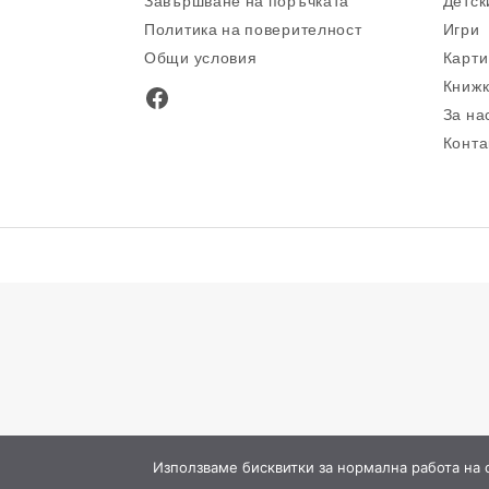
Завършване на поръчката
Детск
Политика на поверителност
Игри
Общи условия
Карти
Книжк
Facebook
За на
Конта
Използваме бисквитки за нормална работа на са