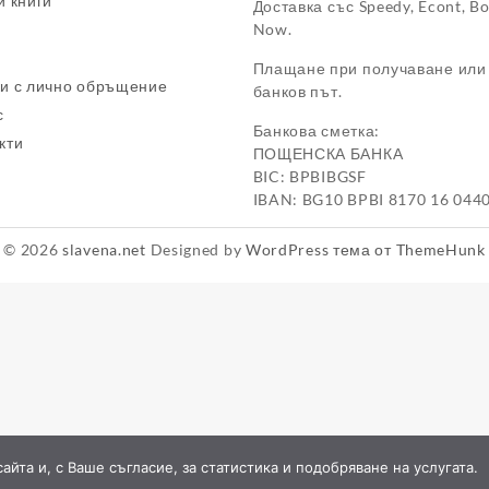
и книги
Доставка със Speedy, Econt, B
Now.
Плащане при получаване или
и с лично обръщение
банков път.
с
Банкова сметка:
кти
ПОЩЕНСКА БАНКА
BIC: BPBIBGSF
IBAN: BG10 BPBI 8170 16 044
© 2026
slavena.net
Designed by
WordPress тема от ThemeHunk
йта и, с Ваше съгласие, за статистика и подобряване на услугата.