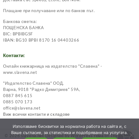
Плащане при получаване или по банков път.
Банкова сметка:
ПОЩЕНСКА БАНКА
BIC: BPBIBGSF
IBAN: BG10 BPBI 8170 16 04403266
Контакти:
Онлайн книжарница на издателство "Славена" -
www.slavena.net
"Издателство Славена" ООД,
Варна, 9018 "Радко Димитриев" 59А,
0887 845 615
0885 070 173
office@slavena.net
Виж всички контакти и складове
Използваме бисквитки за нормална работа на сайта и, с
Ваше съгласие, за статистика и подобряване на услугата.
© 2026
slavena.net
Designed by
WordPress тема от ThemeHunk