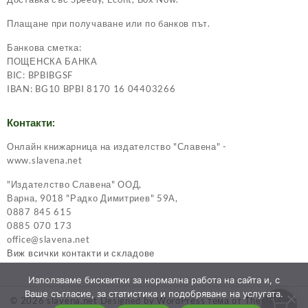
Плащане при получаване или по банков път.
Банкова сметка:
ПОЩЕНСКА БАНКА
BIC: BPBIBGSF
IBAN: BG10 BPBI 8170 16 04403266
Контакти:
Онлайн книжарница на издателство "Славена" -
www.slavena.net
"Издателство Славена" ООД,
Варна, 9018 "Радко Димитриев" 59А,
0887 845 615
0885 070 173
office@slavena.net
Виж всички контакти и складове
Използваме бисквитки за нормална работа на сайта и, с
Ваше съгласие, за статистика и подобряване на услугата.
© 2026
slavena.net
Designed by
WordPress тема от ThemeHunk