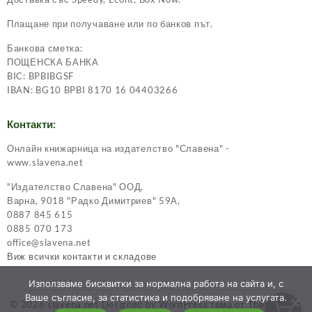
Плащане при получаване или по банков път.
Банкова сметка:
ПОЩЕНСКА БАНКА
BIC: BPBIBGSF
IBAN: BG10 BPBI 8170 16 04403266
Контакти:
Онлайн книжарница на издателство "Славена" -
www.slavena.net
"Издателство Славена" ООД,
Варна, 9018 "Радко Димитриев" 59А,
0887 845 615
0885 070 173
office@slavena.net
Виж всички контакти и складове
Използваме бисквитки за нормална работа на сайта и, с
Ваше съгласие, за статистика и подобряване на услугата.
© 2026
slavena.net
Designed by
WordPress тема от ThemeHunk