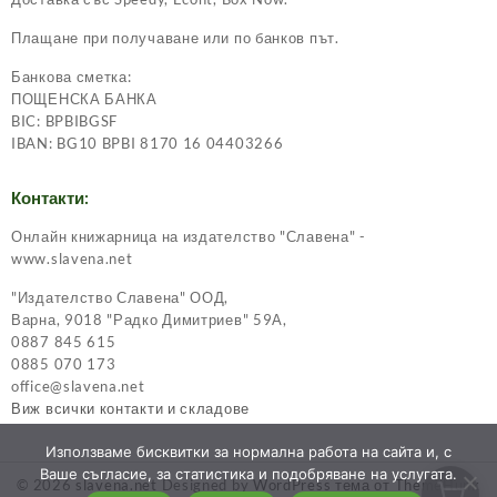
Плащане при получаване или по банков път.
Банкова сметка:
ПОЩЕНСКА БАНКА
BIC: BPBIBGSF
IBAN: BG10 BPBI 8170 16 04403266
Контакти:
Онлайн книжарница на издателство "Славена" -
www.slavena.net
"Издателство Славена" ООД,
Варна, 9018 "Радко Димитриев" 59А,
0887 845 615
0885 070 173
office@slavena.net
Виж всички контакти и складове
Използваме бисквитки за нормална работа на сайта и, с
Ваше съгласие, за статистика и подобряване на услугата.
© 2026
slavena.net
Designed by
WordPress тема от ThemeHunk