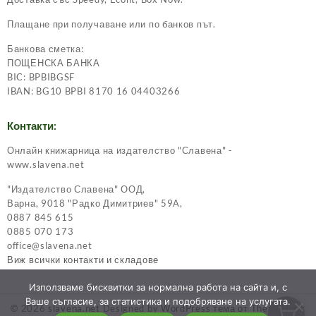
Плащане при получаване или по банков път.
Банкова сметка:
ПОЩЕНСКА БАНКА
BIC: BPBIBGSF
IBAN: BG10 BPBI 8170 16 04403266
Контакти:
Онлайн книжарница на издателство "Славена" -
www.slavena.net
"Издателство Славена" ООД,
Варна, 9018 "Радко Димитриев" 59А,
0887 845 615
0885 070 173
office@slavena.net
Виж всички контакти и складове
Използваме бисквитки за нормална работа на сайта и, с
Ваше съгласие, за статистика и подобряване на услугата.
© 2026
slavena.net
Designed by
WordPress тема от ThemeHunk