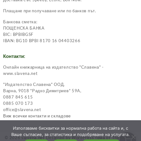
Плащане при получаване или по банков път.
Банкова сметка:
ПОЩЕНСКА БАНКА
BIC: BPBIBGSF
IBAN: BG10 BPBI 8170 16 04403266
Контакти:
Онлайн книжарница на издателство "Славена" -
www.slavena.net
"Издателство Славена" ООД,
Варна, 9018 "Радко Димитриев" 59А,
0887 845 615
0885 070 173
office@slavena.net
Виж всички контакти и складове
Използваме бисквитки за нормална работа на сайта и, с
Ваше съгласие, за статистика и подобряване на услугата.
© 2026
slavena.net
Designed by
WordPress тема от ThemeHunk