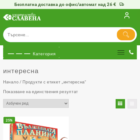
Безплатна доставка до офис/автомат над 26 €
Към
съдържанието
Категория
интересна
Начало
/ Продукти с етикет „интересна“
Показване на единствения резултат
25%