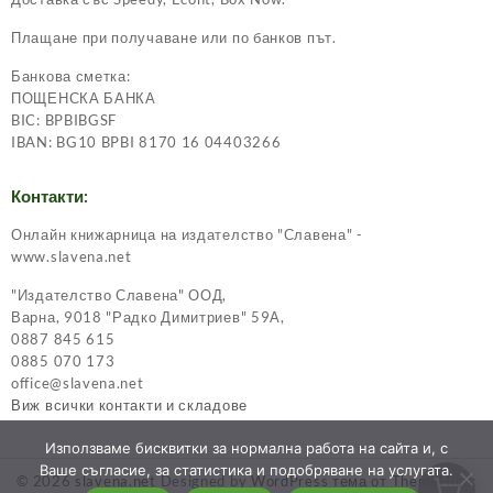
Плащане при получаване или по банков път.
Банкова сметка:
ПОЩЕНСКА БАНКА
BIC: BPBIBGSF
IBAN: BG10 BPBI 8170 16 04403266
Контакти:
Онлайн книжарница на издателство "Славена" -
www.slavena.net
"Издателство Славена" ООД,
Варна, 9018 "Радко Димитриев" 59А,
0887 845 615
0885 070 173
office@slavena.net
Виж всички контакти и складове
Използваме бисквитки за нормална работа на сайта и, с
Ваше съгласие, за статистика и подобряване на услугата.
© 2026
slavena.net
Designed by
WordPress тема от ThemeHunk