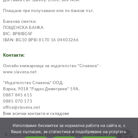
Плащане при получаване или по банков път.
Банкова сметка:
ПОЩЕНСКА БАНКА
BIC: BPBIBGSF
IBAN: BG10 BPBI 8170 16 04403266
Контакти:
Онлайн книжарница на издателство "Славена" -
www.slavena.net
"Издателство Славена" ООД,
Варна, 9018 "Радко Димитриев" 59А,
0887 845 615
0885 070 173
office@slavena.net
Виж всички контакти и складове
Използваме бисквитки за нормална работа на сайта и, с
Ваше съгласие, за статистика и подобряване на услугата.
© 2026
slavena.net
Designed by
WordPress тема от ThemeHunk