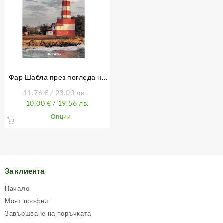
Фар Шабла през погледа на
фаропазача Наньо Нанев
11.76
€
/ 23.00 лв.
10.00
€
/ 19.56 лв.
This
Опции
product
has
multiple
variants.
The
За клиента
options
may
Начало
be
Моят профил
chosen
Завършване на поръчката
on