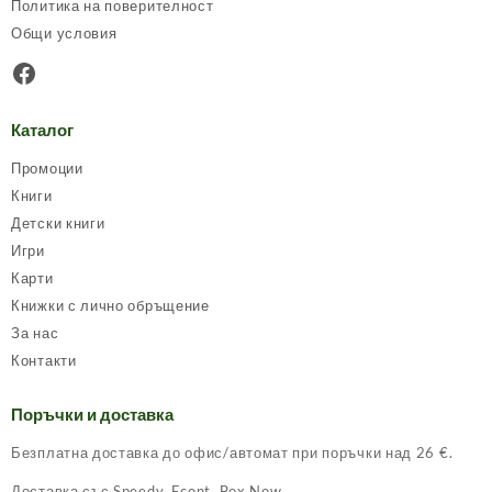
Политика на поверителност
the
Общи условия
product
page
Facebook
Каталог
Промоции
Книги
Детски книги
Игри
Карти
Книжки с лично обръщение
За нас
Контакти
Поръчки и доставка
Безплатна доставка до офис/автомат при поръчки над 26 €.
Доставка със Speedy, Econt, Box Now.