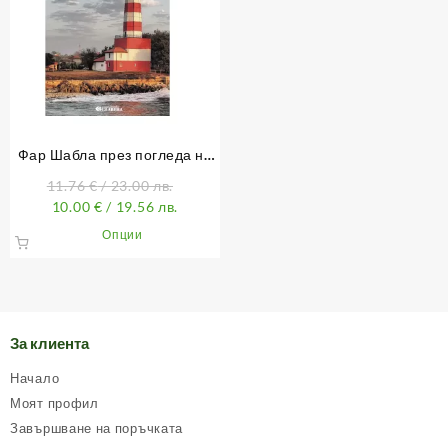
Фар Шабла през погледа на
фаропазача Наньо Нанев
11.76
€
/ 23.00 лв.
10.00
€
/ 19.56 лв.
This
Опции
product
has
multiple
variants.
The
За клиента
options
may
Начало
be
Моят профил
chosen
Завършване на поръчката
on