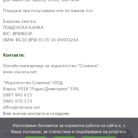
Плащане при получаване или по банков път.
Банкова сметка:
ПОЩЕНСКА БАНКА
BIC: BPBIBGSF
IBAN: BG10 BPBI 8170 16 04403266
Контакти:
Онлайн книжарница на издателство "Славена" -
www.slavena.net
"Издателство Славена" ООД,
Варна, 9018 "Радко Димитриев" 59А,
0887 845 615
0885 070 173
office@slavena.net
Виж всички контакти и складове
Използваме бисквитки за нормална работа на сайта и, с
Ваше съгласие, за статистика и подобряване на услугата.
© 2026
slavena.net
Designed by
WordPress тема от ThemeHunk