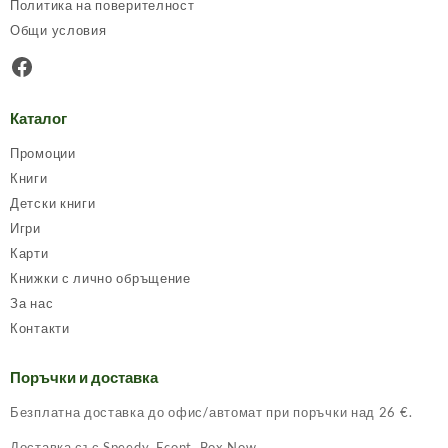
Политика на поверителност
the
Общи условия
product
page
Facebook
Каталог
Промоции
Книги
Детски книги
Игри
Карти
Книжки с лично обръщение
За нас
Контакти
Поръчки и доставка
Безплатна доставка до офис/автомат при поръчки над 26 €.
Доставка със Speedy, Econt, Box Now.