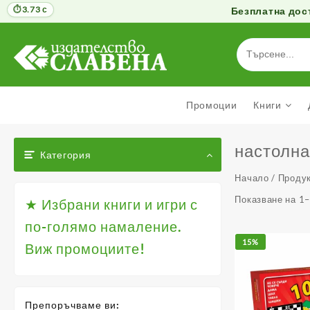
3.73 с
Безплатна дост
Към
съдържанието
Промоции
Книги
настолна
Категория
Начало
/ Продук
Показване на 1–
★ Избрани книги и игри с
по-голямо намаление.
15%
Виж промоциите!
Препоръчваме ви: