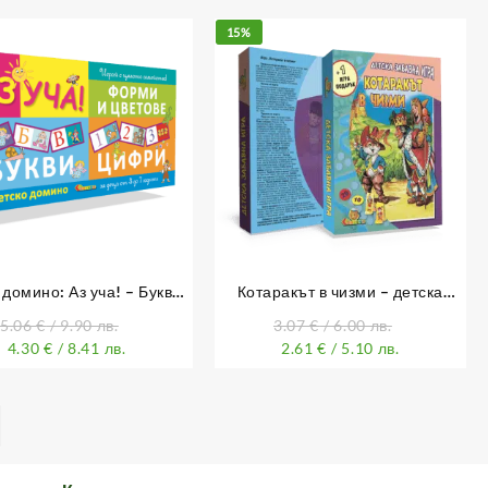
15%
 домино: Аз уча! – Букви,
Котаракът в чизми – детска
ри, форми и цветове
забавна игра
5.06
€
/ 9.90 лв.
3.07
€
/ 6.00 лв.
4.30
€
/ 8.41 лв.
2.61
€
/ 5.10 лв.