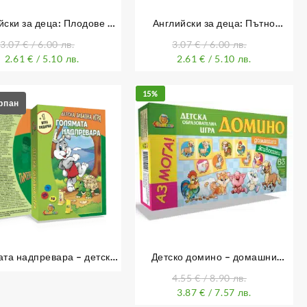
йски за деца: Плодове и
Английски за деца: Пътно
нчуци, цифри, форми и
движение и У дома
3.07
€
/ 6.00 лв.
3.07
€
/ 6.00 лв.
цветове
2.61
€
/ 5.10 лв.
2.61
€
/ 5.10 лв.
15%
та надпревара – детска
Детско домино – домашни
забавна игра
животни
4.55
€
/ 8.90 лв.
3.87
€
/ 7.57 лв.