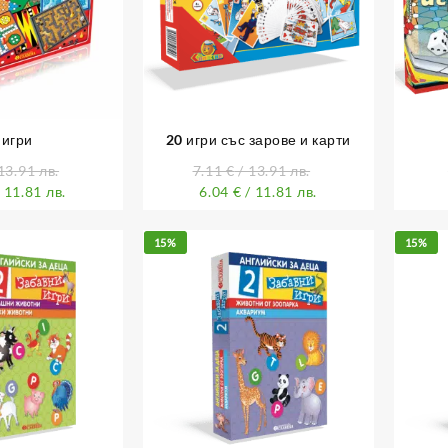
 игри
20 игри със зарове и карти
13.91 лв.
7.11
€
/ 13.91 лв.
 11.81 лв.
6.04
€
/ 11.81 лв.
15%
15%