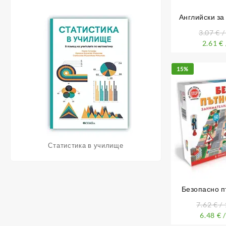
Английски за
животни и г
3.07
€
/
2.61
€
15%
Статистика в училище
Безопасно п
7.62
€
/ 
6.48
€
/