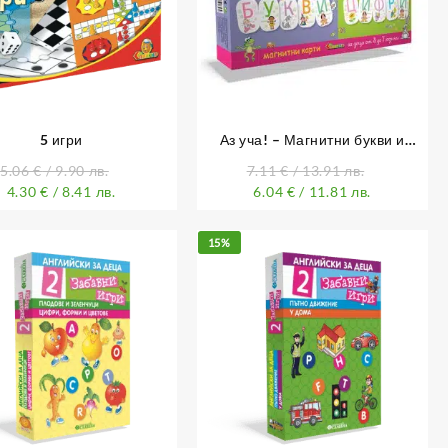
5 игри
Аз уча! – Магнитни букви и
цифри
5.06
€
/ 9.90 лв.
7.11
€
/ 13.91 лв.
4.30
€
/ 8.41 лв.
6.04
€
/ 11.81 лв.
15%