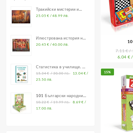
Тракийски мистерии и
владетели
25.05
€
/ 48.99 лв.
Илюстрована история на
10
Средновековна България
20.45
€
/ 40.00 лв.
7.11
€
/ 
6.04
€
/
Статистика в училище. В
15%
помощ на учителите по
15.34
€
/ 30.00 лв.
13.04
€
/
математика
25.50 лв.
101 Български народни
приказки
10.22
€
/ 19.99 лв.
8.69
€
/
17.00 лв.