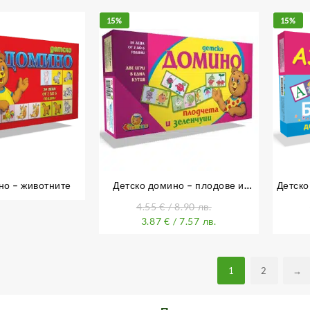
15%
15%
но – животните
Детско домино – плодове и
Детско
зеленчуци
циф
4.55
€
/ 8.90 лв.
3.87
€
/ 7.57 лв.
1
2
→