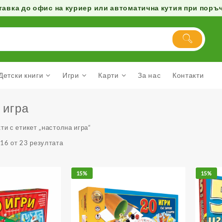
авка до офис на куриер или автоматична кутия при поръчк
Детски книги
Игри
Карти
За нас
Контакти
 игра
ти с етикет „настолна игра“
16 от 23 резултата
15%
15%