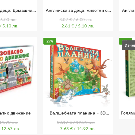
 деца: Домашни
Английски за деца: животни от
Англи
орски животни
зоопарка и Аквариум
зеле
 6.00 лв.
3.07
€
/ 6.00 лв.
/ 5.10 лв.
2.61
€
/ 5.10 лв.
25%
15%
ътно движение
Вълшебната планина – 3D
Голяма
занимателна настолна игра
14.90 лв.
10.17
€
/ 19.89 лв.
 12.67 лв.
7.63
€
/ 14.92 лв.