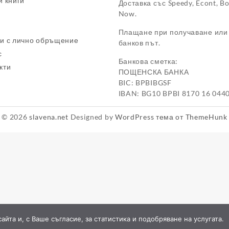
и книги
Доставка със Speedy, Econt, B
Now.
Плащане при получаване или
и с лично обръщение
банков път.
с
Банкова сметка:
кти
ПОЩЕНСКА БАНКА
BIC: BPBIBGSF
IBAN: BG10 BPBI 8170 16 044
© 2026
slavena.net
Designed by
WordPress тема от ThemeHunk
йта и, с Ваше съгласие, за статистика и подобряване на услугата.