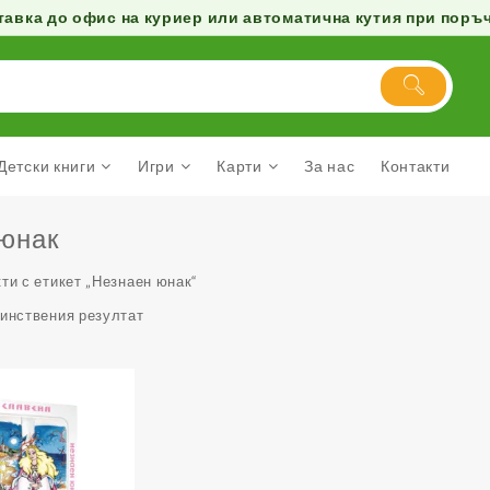
авка до офис на куриер или автоматична кутия при поръчк
Детски книги
Игри
Карти
За нас
Контакти
 юнак
ти с етикет „Незнаен юнак“
динствения резултат