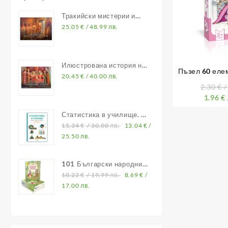
Тракийски мистерии и
владетели
25.05
€
/ 48.99 лв.
Илюстрована история на
Пъзел 60 еле
Средновековна България
20.45
€
/ 40.00 лв.
ю
2.30
€
/
1.96
€
Статистика в училище. В
помощ на учителите по
15.34
€
/ 30.00 лв.
13.04
€
/
математика
25.50 лв.
101 Български народни
приказки
10.22
€
/ 19.99 лв.
8.69
€
/
17.00 лв.