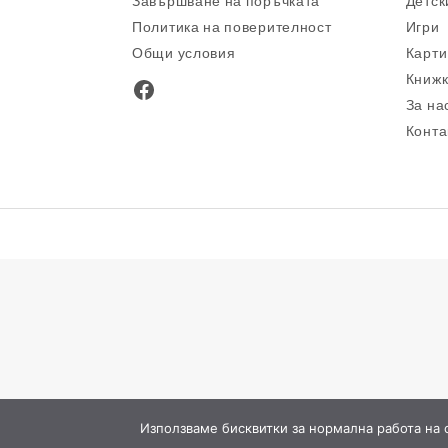
Завършване на поръчката
Детск
Политика на поверителност
Игри
Общи условия
Карти
Книжк
Facebook
За на
Конта
Използваме бисквитки за нормална работа на са