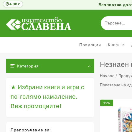
4.08 с
Безплатна дост
Към
съдържанието
Промоции
Книги
Незнаен
Категория
Начало
/ Продук
Показване на е
★ Избрани книги и игри с
по-голямо намаление.
15%
Виж промоциите!
Препоръчваме ви: