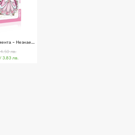
мента – Незнаен
нак
 4.50 лв.
/ 3.83 лв.