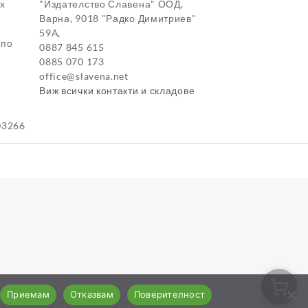
ox
"Издателство Славена" ООД,
Варна, 9018 "Радко Димитриев"
59А,
 по
0887 845 615
0885 070 173
office@slavena.net
Виж всички контакти и складове
03266
Приемам
Отказвам
Поверителност