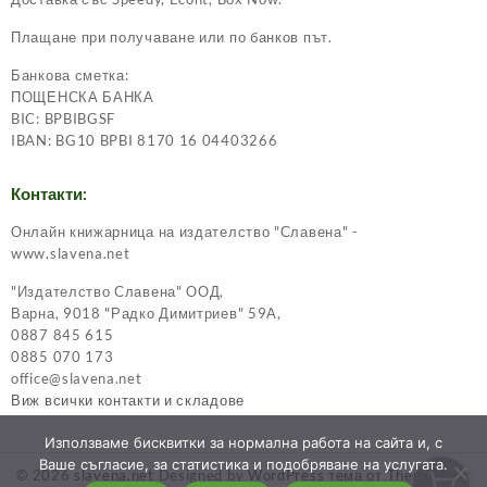
Плащане при получаване или по банков път.
Банкова сметка:
ПОЩЕНСКА БАНКА
BIC: BPBIBGSF
IBAN: BG10 BPBI 8170 16 04403266
Контакти:
Онлайн книжарница на издателство "Славена" -
www.slavena.net
"Издателство Славена" ООД,
Варна, 9018 "Радко Димитриев" 59А,
0887 845 615
0885 070 173
office@slavena.net
Виж всички контакти и складове
Използваме бисквитки за нормална работа на сайта и, с
Ваше съгласие, за статистика и подобряване на услугата.
© 2026
slavena.net
Designed by
WordPress тема от ThemeHunk