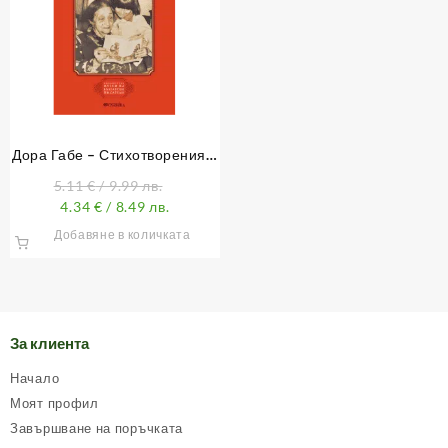
Дора Габе – Стихотворения и
разкази за деца
5.11
€
/ 9.99 лв.
4.34
€
/ 8.49 лв.
Добавяне в количката
За клиента
Начало
Моят профил
Завършване на поръчката