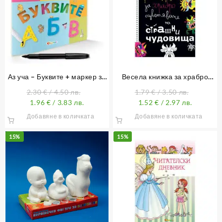
Аз уча – Буквите + маркер за
Весела книжка за храбро
писане в книжката
оцветяване на страшни
2.30
€
/ 4.50 лв.
1.79
€
/ 3.50 лв.
чудовища
1.96
€
/ 3.83 лв.
1.52
€
/ 2.97 лв.
Добавяне в количката
Добавяне в количката
15%
15%