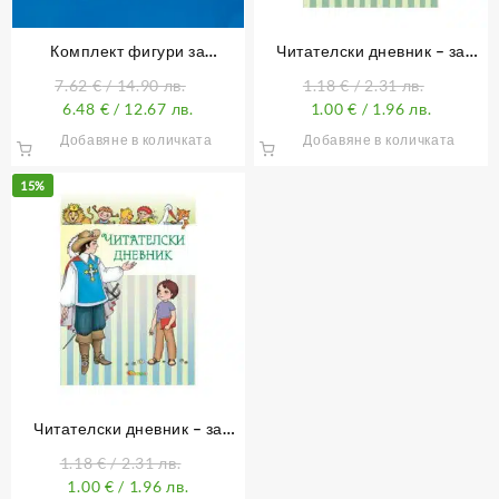
Комплект фигури за
Читателски дневник – за
оцветяване*
момиче
7.62
€
/ 14.90 лв.
1.18
€
/ 2.31 лв.
6.48
€
/ 12.67 лв.
1.00
€
/ 1.96 лв.
Добавяне в количката
Добавяне в количката
15%
Читателски дневник – за
момче
1.18
€
/ 2.31 лв.
1.00
€
/ 1.96 лв.