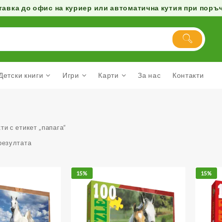
авка до офис на куриер или автоматична кутия при поръчк
Детски книги
Игри
Карти
За нас
Контакти
ти с етикет „папага“
резултата
15%
15%