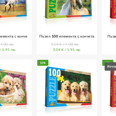
емента с конче
Пъзел 100 елемента с кончета
Пъзе
 7.00 лв.
3.58
€
/ 7.00 лв.
/ 5.95 лв.
3.04
€
/ 5.95 лв.
15%
15%