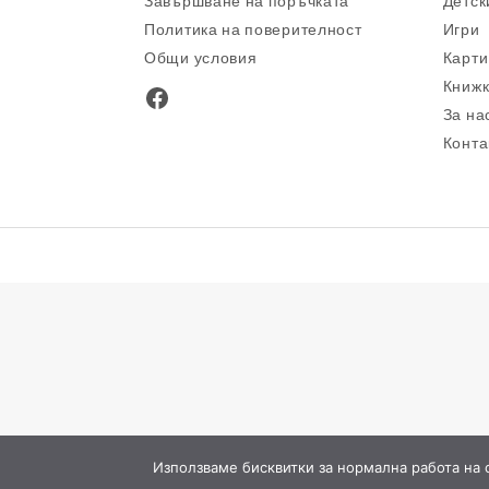
Завършване на поръчката
Детск
Политика на поверителност
Игри
Общи условия
Карти
Книжк
Facebook
За на
Конта
Използваме бисквитки за нормална работа на са