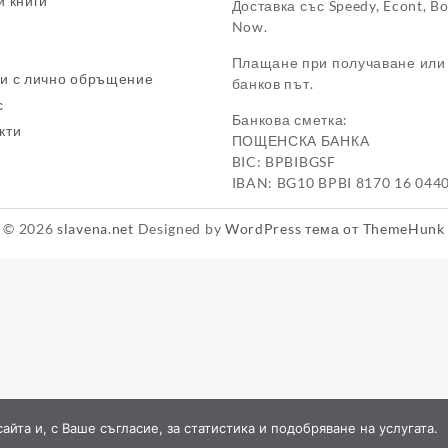
и книги
Доставка със Speedy, Econt, B
Now.
Плащане при получаване или
и с лично обръщение
банков път.
с
Банкова сметка:
кти
ПОЩЕНСКА БАНКА
BIC: BPBIBGSF
IBAN: BG10 BPBI 8170 16 044
© 2026
slavena.net
Designed by
WordPress тема от ThemeHunk
йта и, с Ваше съгласие, за статистика и подобряване на услугата.