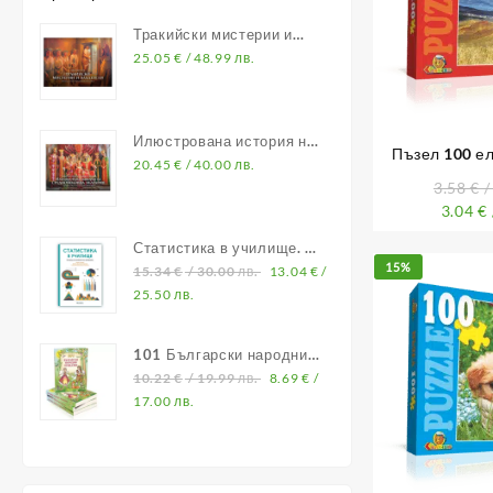
Тракийски мистерии и
владетели
25.05
€
/ 48.99 лв.
Илюстрована история на
Пъзел 100 ел
Средновековна България
20.45
€
/ 40.00 лв.
3.58
€
/
3.04
€
Статистика в училище. В
15%
помощ на учителите по
15.34
€
/ 30.00 лв.
13.04
€
/
математика
25.50 лв.
101 Български народни
приказки
10.22
€
/ 19.99 лв.
8.69
€
/
17.00 лв.