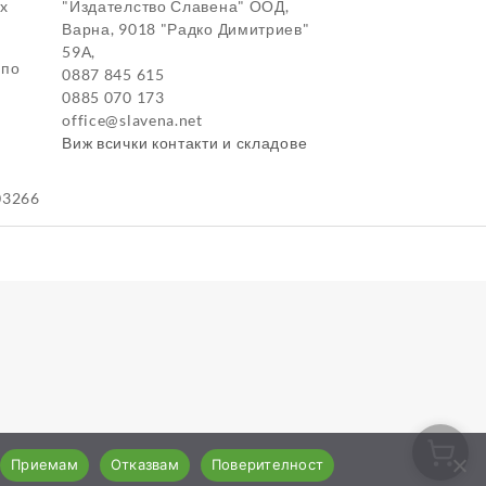
ox
"Издателство Славена" ООД,
Варна, 9018 "Радко Димитриев"
59А,
 по
0887 845 615
0885 070 173
office@slavena.net
Виж всички контакти и складове
03266
Приемам
Отказвам
Поверителност