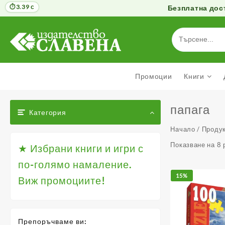
3.39 с
Безплатна дост
Към
съдържанието
Промоции
Книги
папага
Категория
Начало
/ Продук
Показване на 8 
★ Избрани книги и игри с
по-голямо намаление.
15%
Виж промоциите!
Препоръчваме ви: