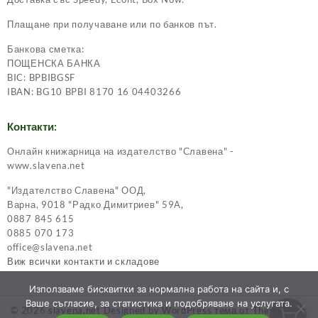
Плащане при получаване или по банков път.
Банкова сметка:
ПОЩЕНСКА БАНКА
BIC: BPBIBGSF
IBAN: BG10 BPBI 8170 16 04403266
Контакти:
Онлайн книжарница на издателство "Славена" -
www.slavena.net
"Издателство Славена" ООД,
Варна, 9018 "Радко Димитриев" 59А,
0887 845 615
0885 070 173
office@slavena.net
Виж всички контакти и складове
Използваме бисквитки за нормална работа на сайта и, с
Ваше съгласие, за статистика и подобряване на услугата.
© 2026
slavena.net
Designed by
WordPress тема от ThemeHunk