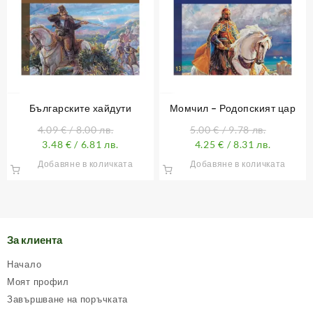
Българските хайдути
Момчил – Родопският цар
4.09
€
/ 8.00 лв.
5.00
€
/ 9.78 лв.
3.48
€
/ 6.81 лв.
4.25
€
/ 8.31 лв.
Добавяне в количката
Добавяне в количката
За клиента
Начало
Моят профил
Завършване на поръчката