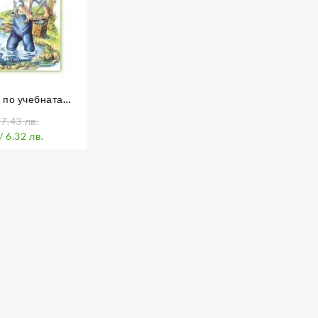
 по учебната
 1. до 4. клас
 7.43 лв.
/ 6.32 лв.