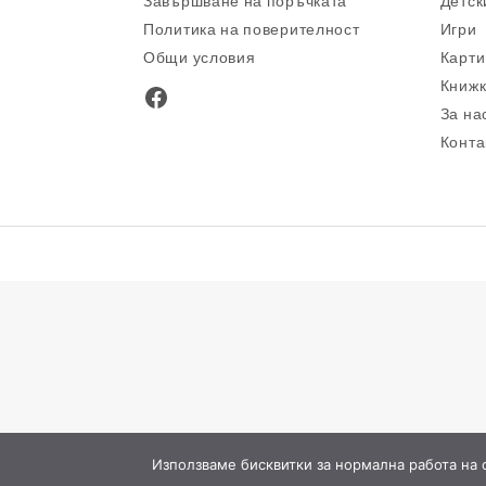
Завършване на поръчката
Детск
Политика на поверителност
Игри
Общи условия
Карти
Книжк
Facebook
За на
Конта
Използваме бисквитки за нормална работа на са