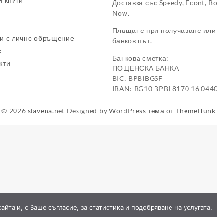
и книги
Доставка със Speedy, Econt, B
Now.
Плащане при получаване или
и с лично обръщение
банков път.
с
Банкова сметка:
кти
ПОЩЕНСКА БАНКА
BIC: BPBIBGSF
IBAN: BG10 BPBI 8170 16 044
© 2026
slavena.net
Designed by
WordPress тема от ThemeHunk
йта и, с Ваше съгласие, за статистика и подобряване на услугата.