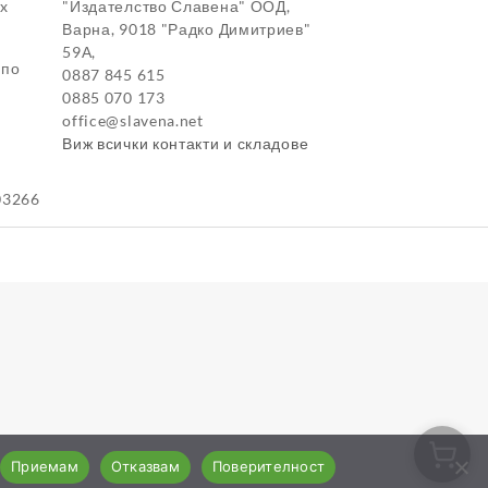
ox
"Издателство Славена" ООД,
Варна, 9018 "Радко Димитриев"
59А,
 по
0887 845 615
0885 070 173
office@slavena.net
Виж всички контакти и складове
03266
Приемам
Отказвам
Поверителност