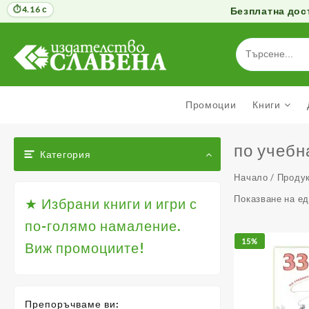
4.16 с
Безплатна дост
Към
съдържанието
Промоции
Книги
по учебна
Категория
Начало
/ Продук
Показване на е
★ Избрани книги и игри с
по-голямо намаление.
15%
Виж промоциите!
Препоръчваме ви: