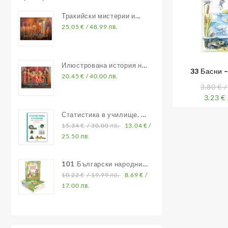
Тракийски мистерии и
владетели
25.05
€
/ 48.99 лв.
Илюстрована история на
33 Басни –
Средновековна България
20.45
€
/ 40.00 лв.
програма от
3.80
€
/
3.23
€
Статистика в училище. В
помощ на учителите по
15.34
€
/ 30.00 лв.
13.04
€
/
математика
25.50 лв.
101 Български народни
приказки
10.22
€
/ 19.99 лв.
8.69
€
/
17.00 лв.