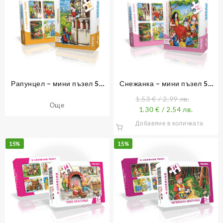
Рапунцел – мини пъзел 54
Снежанка – мини пъзел 54
елемента
елемента
1.53
€
/ 2.99 лв.
Още
1.30
€
/ 2.54 лв.
Добавяне в количката
15%
15%