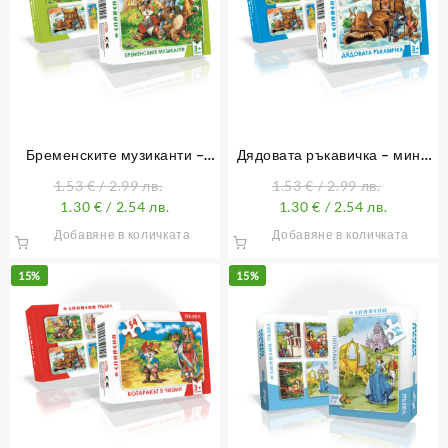
Бременските музиканти –
Дядовата ръкавичка – мини
мини пъзел 54 елемента
пъзел 54 елемента
1.53
€
/ 2.99 лв.
1.53
€
/ 2.99 лв.
1.30
€
/ 2.54 лв.
1.30
€
/ 2.54 лв.
Добавяне в количката
Добавяне в количката
15%
15%