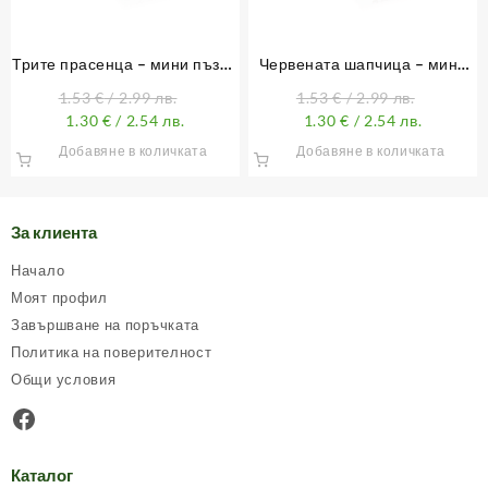
Трите прасенца – мини пъзел
Червената шапчица – мини
54 елемента
пъзел 54 елемента
1.53
€
/ 2.99 лв.
1.53
€
/ 2.99 лв.
1.30
€
/ 2.54 лв.
1.30
€
/ 2.54 лв.
Добавяне в количката
Добавяне в количката
За клиента
Начало
Моят профил
Завършване на поръчката
Политика на поверителност
Общи условия
Facebook
Каталог