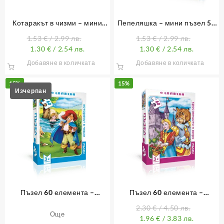
Котаракът в чизми – мини
Пепеляшка – мини пъзел 54
пъзел 54 елемента
елемента
1.53
€
/ 2.99 лв.
1.53
€
/ 2.99 лв.
1.30
€
/ 2.54 лв.
1.30
€
/ 2.54 лв.
Добавяне в количката
Добавяне в количката
15%
15%
Пъзел 60 елемента –
Пъзел 60 елемента –
Котаракът в чизми
Красавицата и звяра
2.30
€
/ 4.50 лв.
Още
1.96
€
/ 3.83 лв.