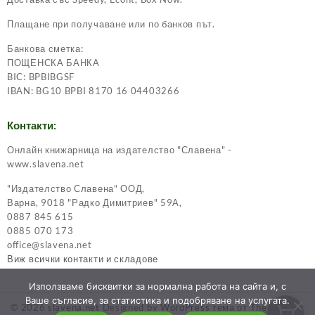
Плащане при получаване или по банков път.
Банкова сметка:
ПОЩЕНСКА БАНКА
BIC: BPBIBGSF
IBAN: BG10 BPBI 8170 16 04403266
Контакти:
Онлайн книжарница на издателство "Славена" -
www.slavena.net
"Издателство Славена" ООД,
Варна, 9018 "Радко Димитриев" 59А,
0887 845 615
0885 070 173
office@slavena.net
Виж всички контакти и складове
Използваме бисквитки за нормална работа на сайта и, с
Ваше съгласие, за статистика и подобряване на услугата.
© 2026
slavena.net
Designed by
WordPress тема от ThemeHunk