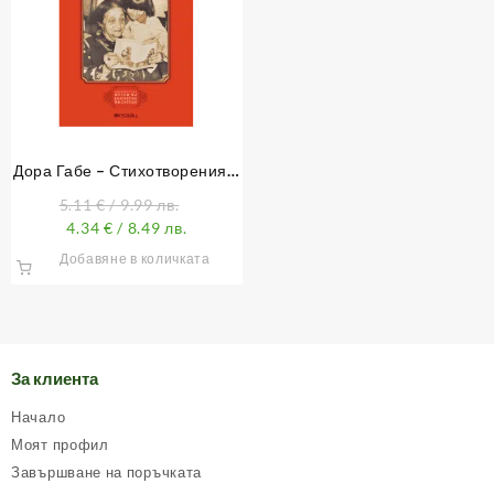
Дора Габе – Стихотворения и
разкази за деца
5.11
€
/ 9.99 лв.
4.34
€
/ 8.49 лв.
Добавяне в количката
За клиента
Начало
Моят профил
Завършване на поръчката