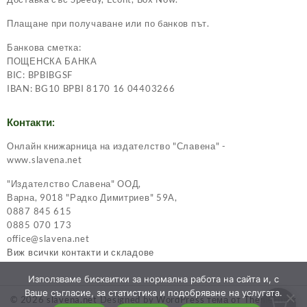
Плащане при получаване или по банков път.
Банкова сметка:
ПОЩЕНСКА БАНКА
BIC: BPBIBGSF
IBAN: BG10 BPBI 8170 16 04403266
Контакти:
Онлайн книжарница на издателство "Славена" -
www.slavena.net
"Издателство Славена" ООД,
Варна, 9018 "Радко Димитриев" 59А,
0887 845 615
0885 070 173
office@slavena.net
Виж всички контакти и складове
Използваме бисквитки за нормална работа на сайта и, с
Ваше съгласие, за статистика и подобряване на услугата.
© 2026
slavena.net
Designed by
WordPress тема от ThemeHunk