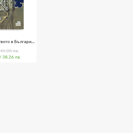
вото в България
век в контекста на
 45.00 лв.
ейското
/ 38.26 лв.