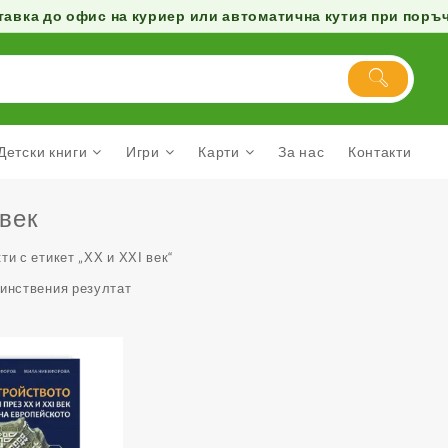
авка до офис на куриер или автоматична кутия при поръчк
Детски книги
Игри
Карти
За нас
Контакти
 век
ти с етикет „ХХ и ХХІ век“
динствения резултат