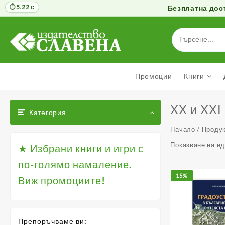
5.22 с
Безплатна дост
Към
съдържанието
Промоции
Книги
ХХ и ХХІ
Категория
Начало
/ Продук
Показване на е
★ Избрани книги и игри с
по-голямо намаление.
15%
Виж промоциите!
Препоръчваме ви: