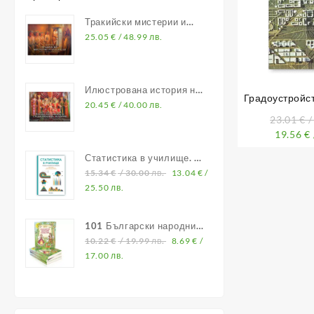
Тракийски мистерии и
владетели
25.05
€
/ 48.99 лв.
Илюстрована история на
Градоустройст
Средновековна България
20.45
€
/ 40.00 лв.
през ХХ и ХХІ 
23.01
€
/
Европ
19.56
€
Статистика в училище. В
помощ на учителите по
15.34
€
/ 30.00 лв.
13.04
€
/
математика
25.50 лв.
101 Български народни
приказки
10.22
€
/ 19.99 лв.
8.69
€
/
17.00 лв.