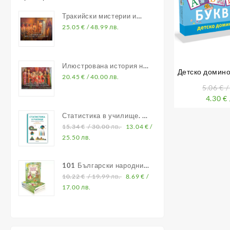
Тракийски мистерии и
владетели
25.05
€
/ 48.99 лв.
Илюстрована история на
Детско домино:
Средновековна България
20.45
€
/ 40.00 лв.
цифри, фор
5.06
€
/
4.30
€
Статистика в училище. В
помощ на учителите по
15.34
€
/ 30.00 лв.
13.04
€
/
математика
25.50 лв.
101 Български народни
приказки
10.22
€
/ 19.99 лв.
8.69
€
/
17.00 лв.