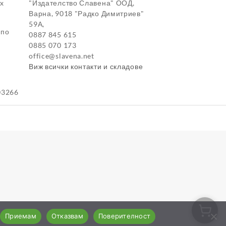
ox
"Издателство Славена" ООД,
Варна, 9018 "Радко Димитриев"
59А,
 по
0887 845 615
0885 070 173
office@slavena.net
Виж всички контакти и складове
03266
Приемам
Отказвам
Поверителност