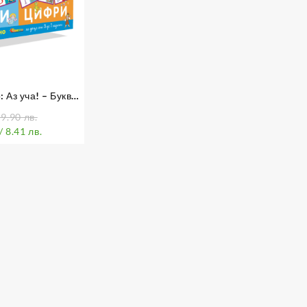
 Аз уча! – Букви,
ми и цветове
 9.90 лв.
/ 8.41 лв.