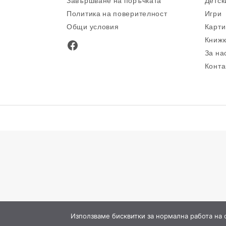
Завършване на поръчката
Детск
Политика на поверителност
Игри
Общи условия
Карти
Книжк
Facebook
За на
Конта
Използваме бисквитки за нормална работа на са