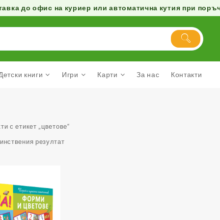
авка до офис на куриер или автоматична кутия при поръчк
Детски книги
Игри
Карти
За нас
Контакти
ти с етикет „цветове“
динствения резултат