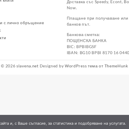
и книги
Доставка със Speedy, Econt, B
Now.
Плащане при получаване или
и с лично обръщение
банков път.
с
Банкова сметка:
кти
ПОЩЕНСКА БАНКА
BIC: BPBIBGSF
IBAN: BG10 BPBI 8170 16 044
© 2026
slavena.net
Designed by
WordPress тема от ThemeHunk
йта и, с Ваше съгласие, за статистика и подобряване на услугата.