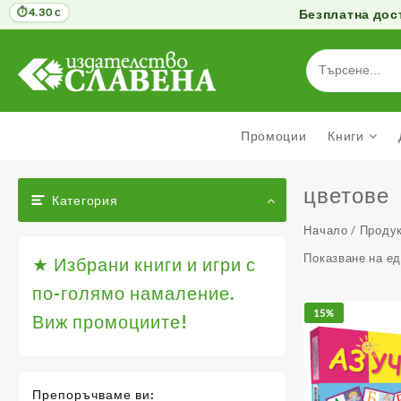
4.30 с
Безплатна дост
Към
съдържанието
Промоции
Книги
цветове
Категория
Начало
/ Продук
Показване на е
★ Избрани книги и игри с
по-голямо намаление.
15%
Виж промоциите!
Препоръчваме ви: