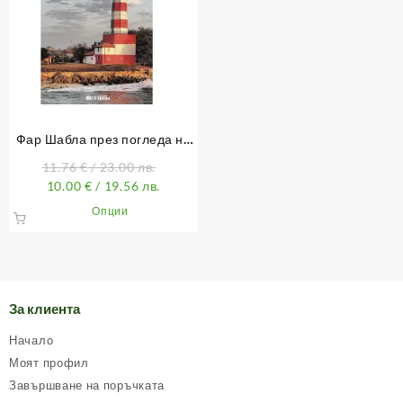
Фар Шабла през погледа на
фаропазача Наньо Нанев
11.76
€
/ 23.00 лв.
10.00
€
/ 19.56 лв.
This
Опции
product
has
multiple
variants.
The
За клиента
options
may
Начало
be
Моят профил
chosen
Завършване на поръчката
on