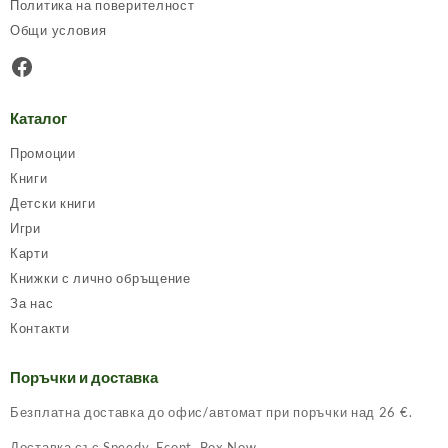
Политика на поверителност
the
Общи условия
product
page
Facebook
Каталог
Промоции
Книги
Детски книги
Игри
Карти
Книжки с лично обръщение
За нас
Контакти
Поръчки и доставка
Безплатна доставка до офис/автомат при поръчки над 26 €.
Доставка със Speedy, Econt, Box Now.