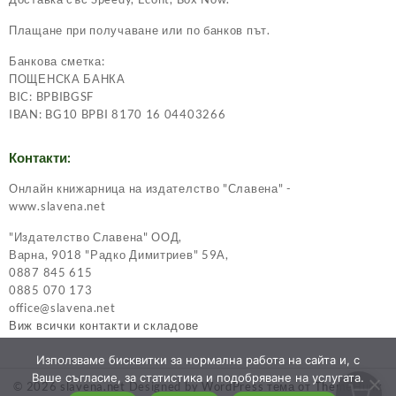
Плащане при получаване или по банков път.
Банкова сметка:
ПОЩЕНСКА БАНКА
BIC: BPBIBGSF
IBAN: BG10 BPBI 8170 16 04403266
Контакти:
Онлайн книжарница на издателство "Славена" -
www.slavena.net
"Издателство Славена" ООД,
Варна, 9018 "Радко Димитриев" 59А,
0887 845 615
0885 070 173
office@slavena.net
Виж всички контакти и складове
Използваме бисквитки за нормална работа на сайта и, с
Ваше съгласие, за статистика и подобряване на услугата.
© 2026
slavena.net
Designed by
WordPress тема от ThemeHunk