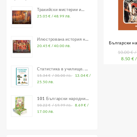
Тракийски мистерии и
владетели
25.05
€
/ 48.99 лв.
Илюстрована история на
Български на
Средновековна България
20.45
€
/ 40.00 лв.
югозападна Б
10.00
€
/
8.50
€
/
Статистика в училище. В
помощ на учителите по
15.34
€
/ 30.00 лв.
13.04
€
/
математика
25.50 лв.
101 Български народни
приказки
10.22
€
/ 19.99 лв.
8.69
€
/
17.00 лв.