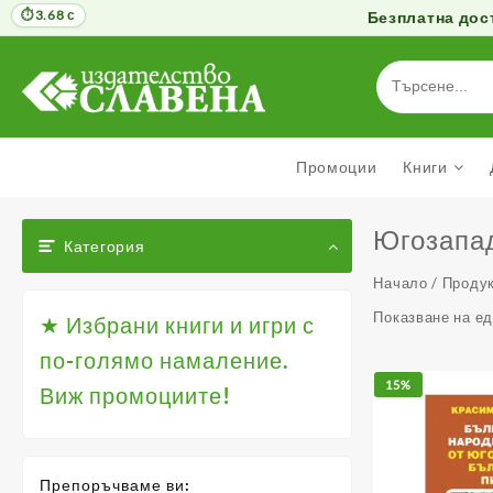
3.68 с
Безплатна дост
Към
съдържанието
Промоции
Книги
Югозапа
Категория
Начало
/ Продук
Показване на е
★ Избрани книги и игри с
по-голямо намаление.
15%
Виж промоциите!
Препоръчваме ви: