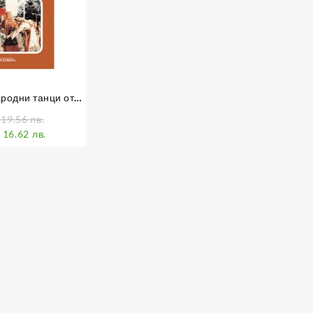
родни танци от
ългария – Пирин
 19.56 лв.
 16.62 лв.