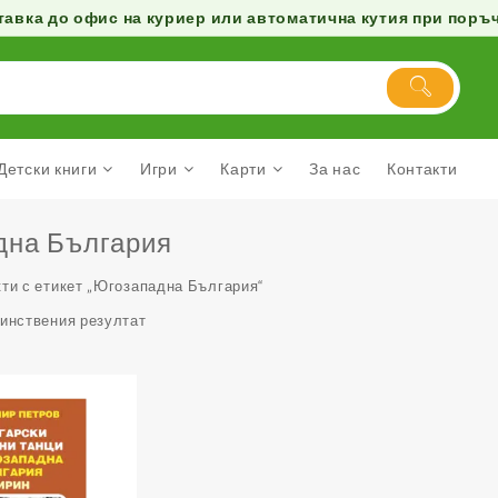
авка до офис на куриер или автоматична кутия при поръчк
Детски книги
Игри
Карти
За нас
Контакти
дна България
ти с етикет „Югозападна България“
динствения резултат