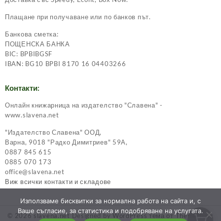
Плащане при получаване или по банков път.
Банкова сметка:
ПОЩЕНСКА БАНКА
BIC: BPBIBGSF
IBAN: BG10 BPBI 8170 16 04403266
Контакти:
Онлайн книжарница на издателство "Славена" -
www.slavena.net
"Издателство Славена" ООД,
Варна, 9018 "Радко Димитриев" 59А,
0887 845 615
0885 070 173
office@slavena.net
Виж всички контакти и складове
Използваме бисквитки за нормална работа на сайта и, с
Ваше съгласие, за статистика и подобряване на услугата.
© 2026
slavena.net
Designed by
WordPress тема от ThemeHunk