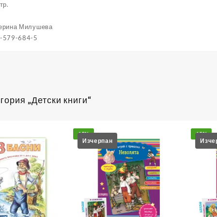
тр.
ерина Милушева
-579-684-5
гория „Детски книги“
15%
15%