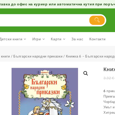
авка до офис на куриер или автоматична кутия при поръчк
Детски книги
Игри
Карти
За нас
Контакти
 книги
/
Български народни приказки
/ Книжка 6 – Български народ
Кни
3.32
€
6 прик
Примъ
Чорба
Умът и
Хитрец