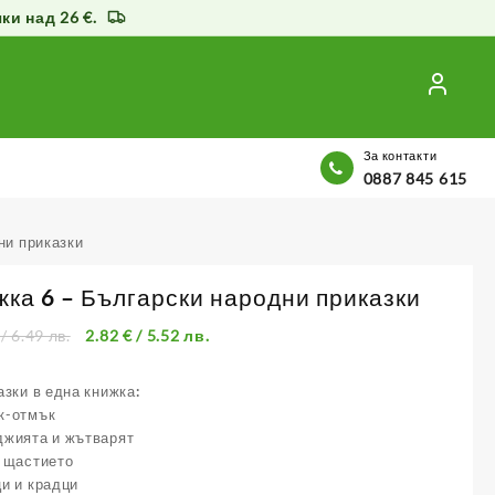
и над 26 €.
За контакти
0887 845 615
ни приказки
жка 6 – Български народни приказки
/ 6.49 лв.
2.82
€
/ 5.52 лв.
азки в една книжка:
к-отмък
джията и жътварят
 щастието
и и крадци