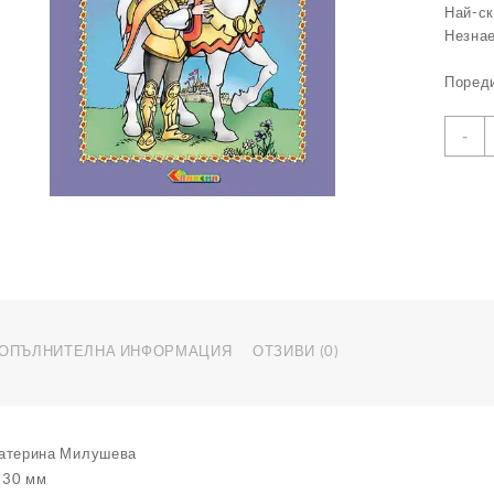
Най-с
Незна
Пореди
к
-
з
К
6
-
Б
н
п
ОПЪЛНИТЕЛНА ИНФОРМАЦИЯ
ОТЗИВИ (0)
атерина Милушева
230 мм