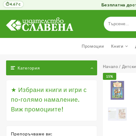
4.67 с
Безплатна дост
Към
съдържанието
Промоции
Книги
Начало
/
Детски
Категория
15%
★ Избрани книги и игри с
по-голямо намаление.
Виж промоциите!
Препоръчваме ви: