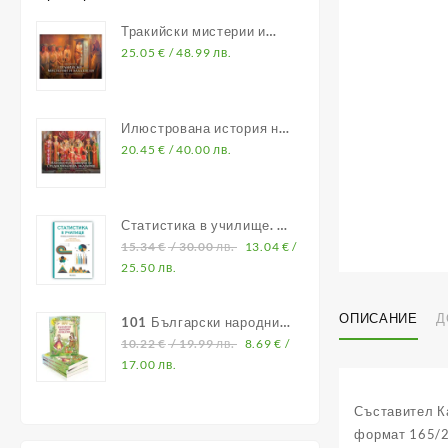
Тракийски мистерии и
владетели
25.05
€
/ 48.99 лв.
Илюстрована история на
Средновековна България
20.45
€
/ 40.00 лв.
Статистика в училище. В
помощ на учителите по
15.34
€
/ 30.00 лв.
13.04
€
/
математика
25.50 лв.
ОПИСАНИЕ
Д
101 Български народни
приказки
10.22
€
/ 19.99 лв.
8.69
€
/
17.00 лв.
Съставител К
формат 165/