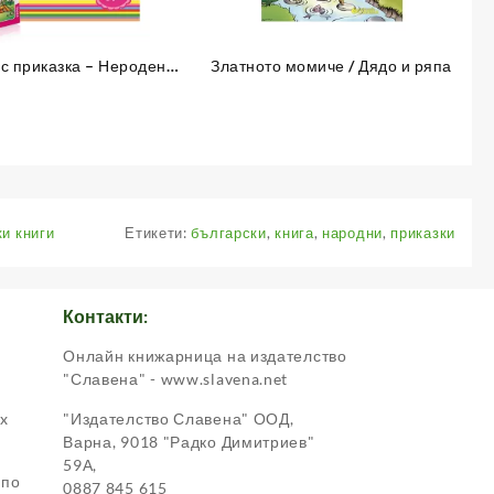
 с приказка – Неродена
Златното момиче / Дядо и ряпа
мома – книжка 10
и книги
Етикети:
български
,
книга
,
народни
,
приказки
Контакти:
Онлайн книжарница на издателство
.
"Славена" - www.slavena.net
ox
"Издателство Славена" ООД,
Варна, 9018 "Радко Димитриев"
59А,
 по
0887 845 615