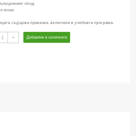
къпоценният плод
ен юнак
цата съдържа приказки, включени в учебната програма.
оличество
+
Добавяне в количката
а
нижка
ългарски
ародни
риказки