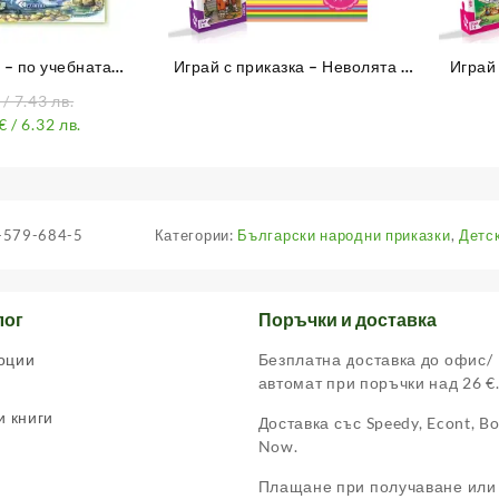
 – по учебната
Играй с приказка – Неволята –
Играй
от 1. до 4. клас
книжка 11
/ 7.43 лв.
€
/ 6.32 лв.
-579-684-5
Категории:
Български народни приказки
,
Детск
лог
Поръчки и доставка
оции
Безплатна доставка до офис/
автомат при поръчки над 26 €
и книги
Доставка със Speedy, Econt, B
Now.
Плащане при получаване или