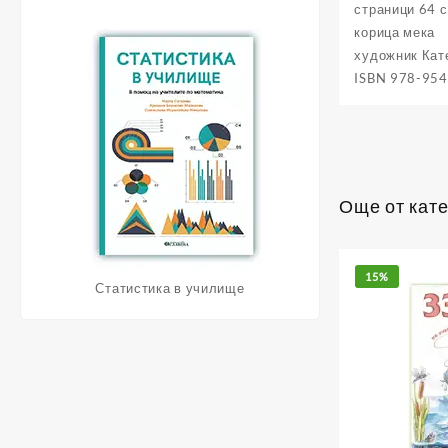
страници 64 с
корица мека
художник Кат
ISBN 978-954
Още от кате
15%
Статистика в училище