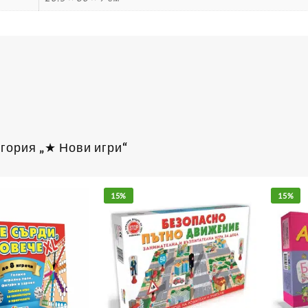
гория „★ Нови игри“
15%
15%