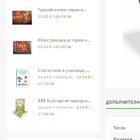
Тракийски мистерии и
владетели
25.05
€
/ 48.99 лв.
Илюстрована история на
Средновековна България
20.45
€
/ 40.00 лв.
Статистика в училище. В
помощ на учителите по
15.34
€
/ 30.00 лв.
13.04
€
/
математика
25.50 лв.
101 Български народни
ДОПЪЛНИТЕЛН
приказки
10.22
€
/ 19.99 лв.
8.69
€
/
17.00 лв.
Тегло
Размери