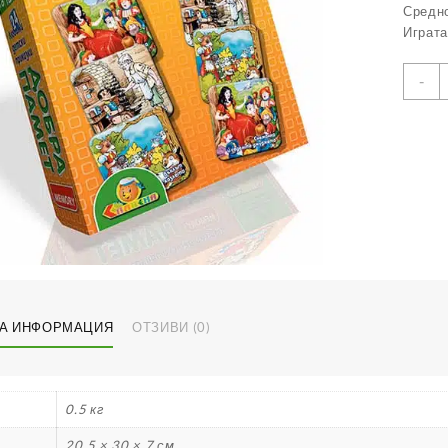
Средно
Играта
к
-
з
Д
п
Л
д
п
А ИНФОРМАЦИЯ
ОТЗИВИ (0)
0.5 кг
20.5 × 30 × 7 см