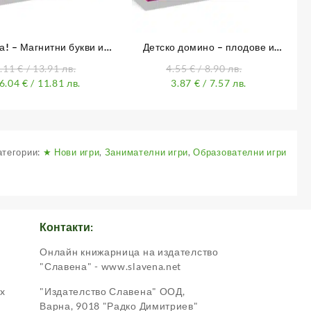
ча! – Магнитни букви и
Детско домино – плодове и
цифри
зеленчуци
7.11
€
/ 13.91 лв.
4.55
€
/ 8.90 лв.
6.04
€
/ 11.81 лв.
3.87
€
/ 7.57 лв.
атегории:
★ Нови игри
,
Занимателни игри
,
Образователни игри
Контакти:
Онлайн книжарница на издателство
.
"Славена" - www.slavena.net
ox
"Издателство Славена" ООД,
Варна, 9018 "Радко Димитриев"