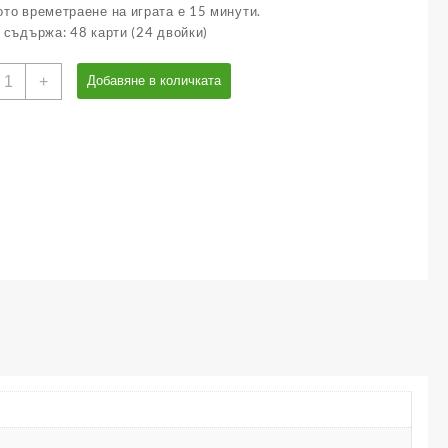
то времетраене на играта е 15 минути.
 съдържа: 48 карти (24 двойки)
оличество
+
Добавяне в количката
а
обра
амет:
юбими
етски
риказки