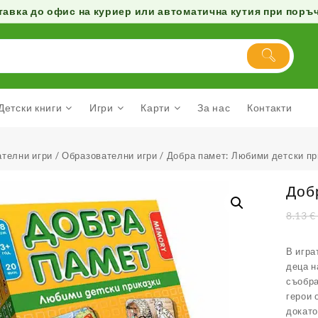
авка до офис на куриер или автоматична кутия при поръчк
Детски книги
Игри
Карти
За нас
Контакти
телни игри
/
Образователни игри
/ Добра памет: Любими детски пр
Доб
8.13
€
В игра
деца н
съобра
герои 
докато