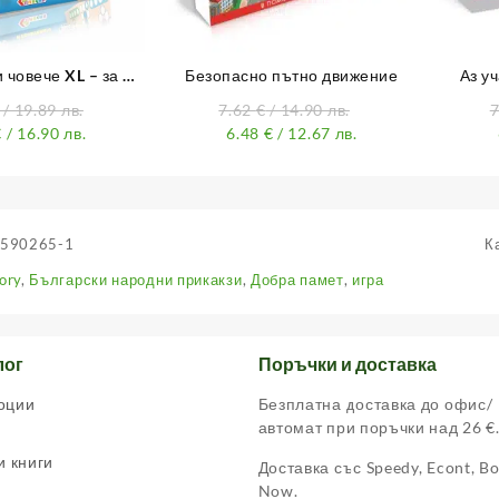
 човече XL – за 8
Безопасно пътно движение
Аз у
играчи
/ 19.89 лв.
7.62
€
/ 14.90 лв.
€
/ 16.90 лв.
6.48
€
/ 12.67 лв.
590265-1
К
ory
,
Български народни прикакзи
,
Добра памет
,
игра
лог
Поръчки и доставка
оции
Безплатна доставка до офис/
автомат при поръчки над 26 €
и книги
Доставка със Speedy, Econt, B
Now.