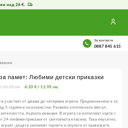
и над 26 €.
За контакти
0887 845 615
иказки
ра памет: Любими детски приказки
/ 15.90 лв.
6.10
€
/ 11.93 лв.
та участват от двама до четирима играчи. Предназначена е за
ад 3 години и за възрастни. Развива логическата мисъл,
зителността, бързата реакция. В играта се използват карти с
от 24 любими приказки от световната класика. Така неусетно,
 играят, децата запомнят героите и поуките от приказките.