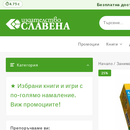
4.75 с
Безплатна дост
Към
съдържанието
Промоции
Книги
Начало
/
Занима
Категория
25%
★ Избрани книги и игри с
по-голямо намаление.
Виж промоциите!
Препоръчваме ви: