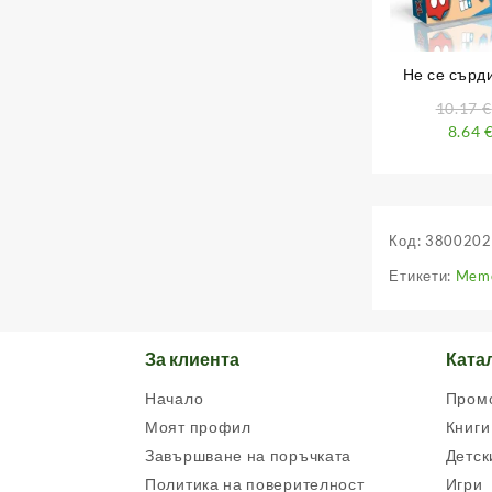
Не се сърди
10.17
€
8.64
Код:
3800202
Етикети:
Mem
За клиента
Ката
Начало
Пром
Моят профил
Книги
Завършване на поръчката
Детск
Политика на поверителност
Игри