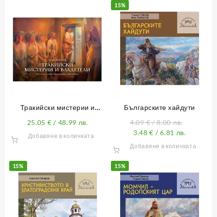
15%
Тракийски мистерии и
Българските хайдути
владетели
25.05
€
/ 48.99 лв.
4.09
€
/ 8.00 лв.
3.48
€
/ 6.81 лв.
Добавяне в количката
Добавяне в количката
15%
15%