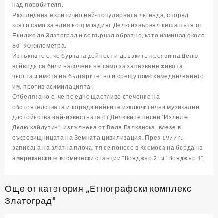
над поробителя.
Разгледана е критично най-популярната легенда, според
която само за една нощ младият Делю извървял пеша пътя от
Енидже до Златоград и се върнал обратно, като изминал около
80–90 километра.
Изтъкнато е, че бурната дейност и дръзките прояви на Делю
войвода са били насочени не само за запазване живота,
честта и имота на българите, но и срещу помохамеданчването
им, против асимилацията.
Отбелязано е, че по едно щастливо стечение на
обстоятелствата и поради нейните изключителни музикални
достойнства най-известната от Делювите песни “Излел е
Делю хайдутин”, изпълнена от Валя Балканска, влезе в
съкровищницата на Земната цивилизация. През 1977 г.,
записана на златна плоча, тя се понесе в Космоса на борда на
американските космически станции “Вояджър 2” и “Вояджър 1”.
Още от категория „Етнографски комплекс
Златоград“