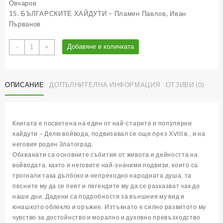
Овчаров
15. БЪЛГАРСКИТЕ ХАЙДУТИ – Пламен Павлов, Иван
Първанов
количество
Добавяне в количката
-
+
за
Излел
е
ОПИСАНИЕ
ДОПЪЛНИТЕЛНА ИНФОРМАЦИЯ
ОТЗИВИ (0)
Делю
хайдутин
Книгата е посветена на един от най-старите и популярни
хайдути – Делю войвода, подвизавал се още през ХVІІІ в., и на
неговия роден Златоград.
Обхванати са основните събития от живота и дейността на
войводата, както и неговите най-значими подвизи, които са
трогнали така дълбоко и непреходно народната душа, та
песните му да се пеят и легендите му да се разказват чак до
наши дни. Дадени са подробности за външния му вид и
юнашкото облекло и оръжие. Изтъкнато е силно развитото му
чувство за достойнство и морално и духовно превъзходство