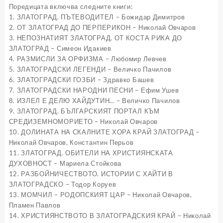
Поредицата включва следните книги:
1. ЗЛАТОГРАД. ПЪТЕВОДИТЕЛ – Божидар Димитров
2. ОТ ЗЛАТОГРАД ДО ПЕРПЕРИКОН – Николай Овчаров
3. НЕПОЗНАТИЯТ ЗЛАТОГРАД. ОТ КОСТА РИКА ДО
ЗЛАТОГРАД – Симеон Идакиев
4. РАЗМИСЛИ ЗА ОРФИЗМА – Любомир Левчев
5. ЗЛАТОГРАДСКИ ЛЕГЕНДИ – Величко Пачилов
6. ЗЛАТОГРАДСКИ ГОЗБИ – Здравко Башев
7. ЗЛАТОГРАДСКИ НАРОДНИ ПЕСНИ – Ефим Ушев
8. ИЗЛЕЛ Е ДЕЛЮ ХАЙДУТИН… – Величко Пачилов
9. ЗЛАТОГРАД. БЪЛГАРСКИЯТ ПОРТАЛ КЪМ
СРЕДИЗЕМНОМОРИЕТО – Николай Овчаров
10. ДОЛИНАТА НА СКАЛНИТЕ ХОРА КРАЙ ЗЛАТОГРАД –
Николай Овчаров, Константин Перьов
11. ЗЛАТОГРАД. ОБИТЕЛИ НА ХРИСТИЯНСКАТА
ДУХОВНОСТ – Мариела Стойкова
12. РАЗБОЙНИЧЕСТВОТО. ИСТОРИИ С ХАЙТИ В
ЗЛАТОГРАДСКО – Тодор Коруев
13. МОМЧИЛ – РОДОПСКИЯТ ЦАР – Николай Овчаров,
Пламен Павлов
14. ХРИСТИЯНСТВОТО В ЗЛАТОГРАДСКИЯ КРАЙ – Николай