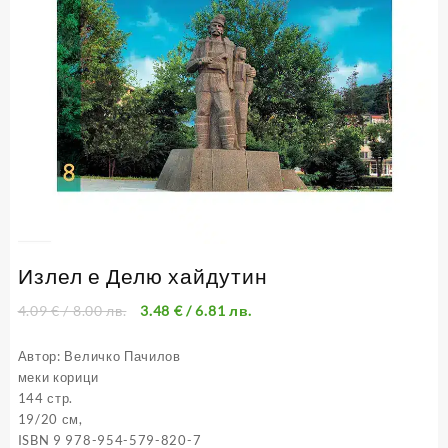
Излел е Делю хайдутин
4.09
€
/ 8.00 лв.
3.48
€
/ 6.81 лв.
Автор: Величко Пачилов
меки корици
144 стр.
19/20 см,
ISBN 9 978-954-579-820-7