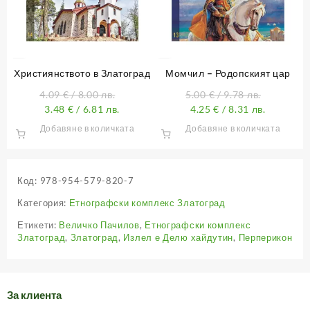
Християнството в Златоград
Момчил – Родопският цар
4.09
€
/ 8.00 лв.
5.00
€
/ 9.78 лв.
3.48
€
/ 6.81 лв.
4.25
€
/ 8.31 лв.
Добавяне в количката
Добавяне в количката
Код:
978-954-579-820-7
Категория:
Етнографски комплекс Златоград
Етикети:
Величко Пачилов
,
Етнографски комплекс
Златоград
,
Златоград
,
Излел е Делю хайдутин
,
Перперикон
За клиента