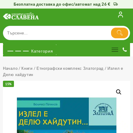
Безплатна доставка до офис/автомат над 26 €
Към
съдържанието
Категория
Начало
/
Книги
/
Етнографски комплекс Златоград
/ Излел е
Делю хайдутин
15%