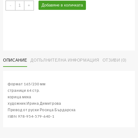
количество
Добавяне в количката
-
+
за
Индийски
приказки
ОПИСАНИЕ
ДОПЪЛНИТЕЛНА ИНФОРМАЦИЯ
ОТЗИВИ (0)
формат 165/230 мм
страници 64 стр.
корица мека
художник Ирина Димитрова
Превод от руски Росица Бърдарска
ISBN 978-954-579-640-1