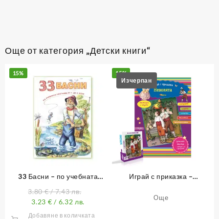
Още от категория „Детски книги“
15%
15%
33 Басни – по учебната
Играй с приказка –
програма от 1. до 4. клас
Неволята – книжка 11
3.80
€
/ 7.43 лв.
Още
3.23
€
/ 6.32 лв.
Добавяне в количката