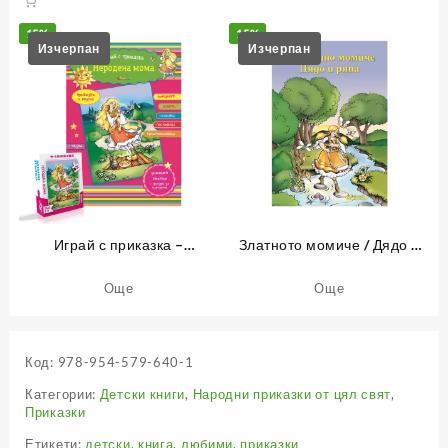
15%
15%
Играй с приказка –
Златното момиче / Дядо и
Неродена мома – книжка 10
ряпа
Още
Още
Код:
978-954-579-640-1
Категории:
Детски книги
,
Народни приказки от цял свят
,
Приказки
Етикети:
детски
,
книга
,
любими
,
приказки