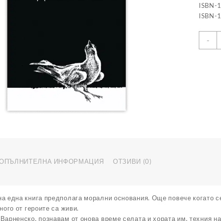
ISBN-
ISBN-
к
-
з
И
б
д
ОПЪЛНИТЕЛНА ИНФОРМАЦИЯ
ОТЗИВИ (0)
на една книга предполага морални основания. Още повече когато с
ного от героите са живи.
Варненско, познавам от онова време селата и хората им, техния на