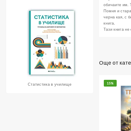
обичаите им. 
Помня и стара
черна кая, с 
книга.
Тази книга не
Още от кат
15%
Статистика в училище