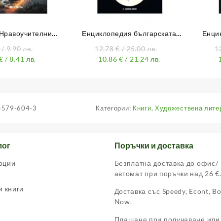
 Нравоучителни
Енциклопедия българската
Енци
оито поуката трябва
еротика – Том 2
/ 9.90 лв.
12.78
€
/ 25.00 лв.
1
се открие
€
/ 8.41 лв.
10.86
€
/ 21.24 лв.
-579-604-3
Категории:
Книги
,
Художествена литер
лог
Поръчки и доставка
оции
Безплатна доставка до офис/
автомат при поръчки над 26 €
и книги
Доставка със Speedy, Econt, B
Now.
Плащане при получаване или