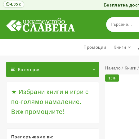
4.35 с
Безплатна дост
Към
съдържанието
Промоции
Книги
Начало
/
Книги
Категория
15%
★ Избрани книги и игри с
по-голямо намаление.
Виж промоциите!
Препоръчваме ви: