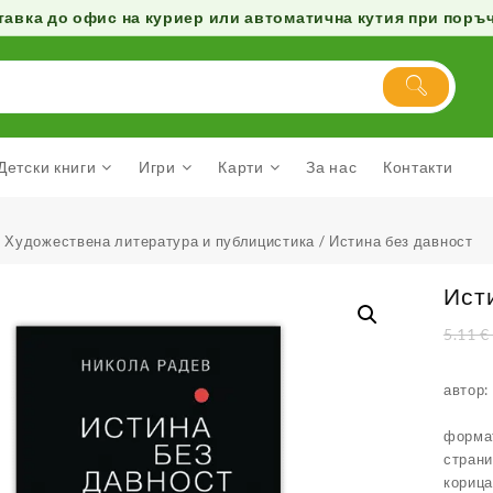
авка до офис на куриер или автоматична кутия при поръчк
Детски книги
Игри
Карти
За нас
Контакти
/
Художествена литература и публицистика
/ Истина без давност
Ист
5.11
€
автор:
формат
страни
корица