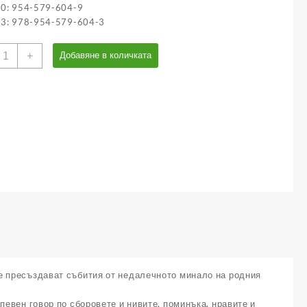
10: 954-579-604-9
13: 978-954-579-604-3
оличество
+
Добавяне в количката
а
стина
ез
авност
е пресъздават събития от недалечното минало на родния
певен говор по сборовете и нивите, поминъка, нравите и