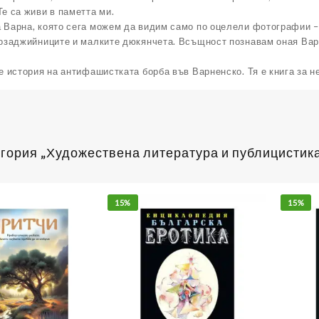
Те са живи в паметта ми.
 Варна, която сега можем да видим само по оцелели фотографии – 
бозаджийниците и малките дюкянчета. Всъщност познавам оная Варна
 е история на антифашистката борба във Варненско. Тя е книга за 
егория „Художествена литература и публицистик
15%
15%