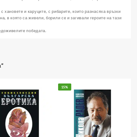
с хановете и каруците, с рибарите, които разнасяха връзки
, в която са живели, борили се и загивали героите на тази
недоживелите победата.
а“
15%