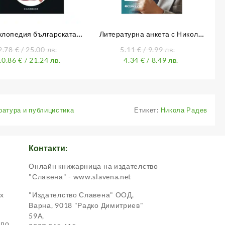
клопедия българската
Литературна анкета с Никола
еротика – Том 1
Радев
2.78
€
/ 25.00 лв.
5.11
€
/ 9.99 лв.
10.86
€
/ 21.24 лв.
4.34
€
/ 8.49 лв.
атура и публицистика
Етикет:
Никола Радев
Контакти:
Онлайн книжарница на издателство
.
"Славена" - www.slavena.net
ox
"Издателство Славена" ООД,
Варна, 9018 "Радко Димитриев"
59А,
 по