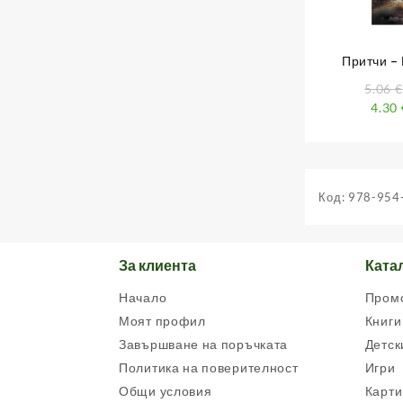
Притчи –
разкази, в к
5.06
€
да 
4.30
Код:
978-954
За клиента
Ката
Начало
Пром
Моят профил
Книги
Завършване на поръчката
Детск
Политика на поверителност
Игри
Общи условия
Карти