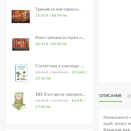
Тракийски мистерии и
владетели
25.05
€
/ 48.99 лв.
Илюстрована история на
Средновековна България
20.45
€
/ 40.00 лв.
Статистика в училище. В
помощ на учителите по
15.34
€
/ 30.00 лв.
13.04
€
/
математика
25.50 лв.
101 Български народни
ОПИСАНИЕ
Д
приказки
10.22
€
/ 19.99 лв.
8.69
€
/
17.00 лв.
Написването 
край, когато м
Израснах във 