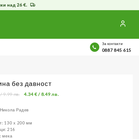
и над 26 €.
За контакти
0887 845 615
ина без давност
/ 9.99 лв.
4.34
€
/ 8.49 лв.
 Никола Радев
: 130 х 200 мм
ци: 216
: мека