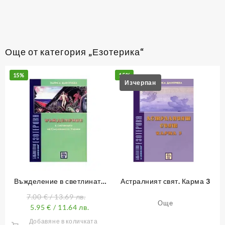
Още от категория „Езотерика“
15%
15%
Въжделение в светлината
Астралният свят. Карма 3
на Съкровеното Учение
7.00
€
/ 13.69 лв.
Още
5.95
€
/ 11.64 лв.
Добавяне в количката