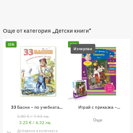
Още от категория „Детски книги“
15%
15%
33 Басни – по учебната
Играй с приказка –
програма от 1. до 4. клас
Неволята – книжка 11
3.80
€
/ 7.43 лв.
Още
3.23
€
/ 6.32 лв.
Добавяне в количката