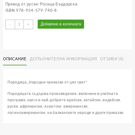
Превод от руски: Росица Бърдарска
ISBN 978-954-579-740-8
количество
Добавяне в количката
-
+
за
Китайски
приказки
–
книга
ОПИСАНИЕ
ДОПЪЛНИТЕЛНА ИНФОРМАЦИЯ
ОТЗИВИ (0)
2
Поредица „Народни приказки от цял свят“
Поредицата съдържа произведения, включени в учебната
програма, както и най-добрите арабски, китайски, индийски,
руски, африкански, азиатски, американски,
латиноамерикански, на балканските народи и други приказки.