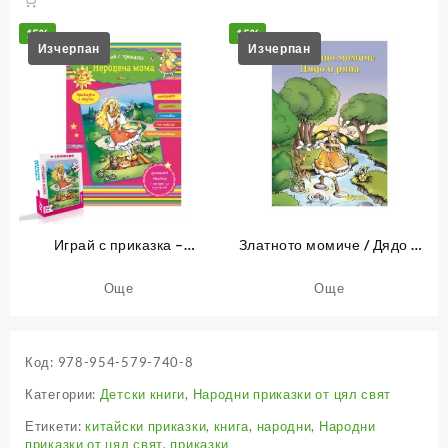
15%
15%
Играй с приказка –
Златното момиче / Дядо и
Неродена мома – книжка 10
ряпа
Още
Още
Код:
978-954-579-740-8
Категории:
Детски книги
,
Народни приказки от цял свят
Етикети:
китайски приказки
,
книга
,
народни
,
Народни
приказки от цял свят
,
приказки