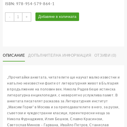
ISBN: 978-954-579-864-1
количество
Добавяне в количката
-
+
за
Литературна
анкета
с
Никола
Радев
ОПИСАНИЕ
ДОПЪЛНИТЕЛНА ИНФОРМАЦИЯ
ОТЗИВИ (0)
„Прочитайки анкетата, читателите ще научат малко известни и
напълно неизвестни факти от литературния живот в България
в продължение на половин век. Никола Радев беше истинска
литературна енциклопедия, с невероятно услужлива памет. В
анкетата писателят разказва за Литературния институт
„Максим Горки“ в Москва и за преподавателите в него, за руски,
съветски и чуждестранни класици, преинтересни неща за
Никола Фурнаджиев, Илия Бешков, Славчо Красински,
Светослав Минков – Гарвана, Ивайло Петров, Станислав