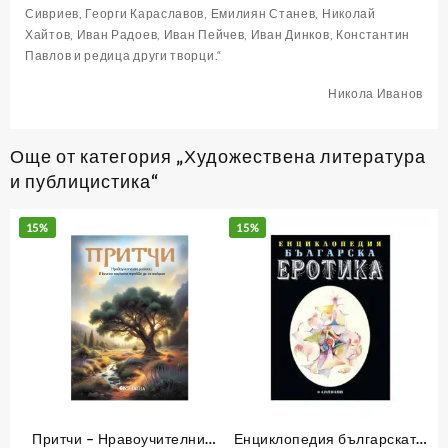
Сивриев, Георги Караславов, Емилиян Станев, Николай
Хайтов, Иван Радоев, Иван Пейчев, Иван Динков, Константин
Павлов и редица други творци.“
Никола Иванов
Още от категория „Художествена литература
и публицистика“
15%
15%
Притчи – Нравоучителни
Енциклопедия българската