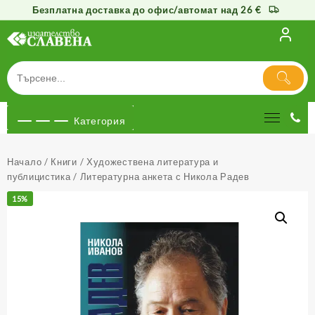
Безплатна доставка до офис/автомат над 26 €
Към
съдържанието
Категория
Начало
/
Книги
/
Художествена литература и
публицистика
/ Литературна анкета с Никола Радев
15%