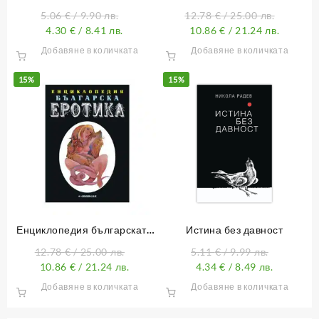
разкази, в които поуката
еротика – Том 2
5.06
€
/ 9.90 лв.
12.78
€
/ 25.00 лв.
трябва да се открие
4.30
€
/ 8.41 лв.
10.86
€
/ 21.24 лв.
Добавяне в количката
Добавяне в количката
15%
15%
Енциклопедия българската
Истина без давност
еротика – Том 1
12.78
€
/ 25.00 лв.
5.11
€
/ 9.99 лв.
10.86
€
/ 21.24 лв.
4.34
€
/ 8.49 лв.
Добавяне в количката
Добавяне в количката