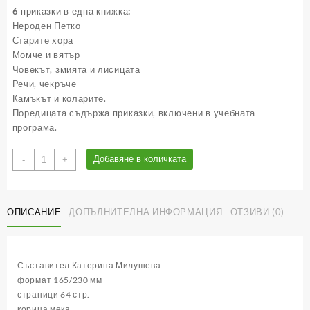
6 приказки в една книжка:
Нероден Петко
Старите хора
Момче и вятър
Човекът, змията и лисицата
Речи, чекръче
Камъкът и коларите.
Поредицата съдържа приказки, включени в учебната
програма.
количество
Добавяне в количката
-
+
за
Книжка
4
ОПИСАНИЕ
ДОПЪЛНИТЕЛНА ИНФОРМАЦИЯ
ОТЗИВИ (0)
-
Български
народни
приказки
Съставител Катерина Милушева
(с
формат 165/230 мм
лично
страници 64 стр.
обръщение)
корица мека