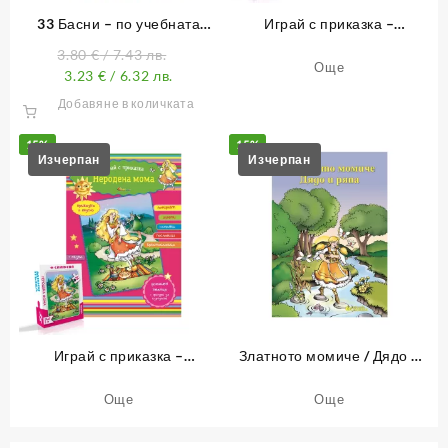
33 Басни – по учебната
Играй с приказка –
програма от 1. до 4. клас
Неволята – книжка 11
3.80
€
/ 7.43 лв.
Още
3.23
€
/ 6.32 лв.
Добавяне в количката
15%
15%
Играй с приказка –
Златното момиче / Дядо и
Неродена мома – книжка 10
ряпа
Още
Още