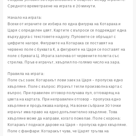
Средното времетраене на играта е 20 минути.
Начало на играта:
Всеки от играчите си избира по една фигурка на Котарака и
Царя с определен цвят. Картите с въпроси се подреждат една
върху друга с текстовете надолу. Пуловете се обръщат с
цифрите нагоре. Фигурките на Котарака се поставят на
червено поле с буквата К, а фигурките на Царя се поставят на
поле с буквата Ц. Играта започва от червените полета със
стрелка. Пръв е играчът, хвърлил по-голямо число на зара.
Правила на играта:
Поле със заек: Котаракът лови заек за Царя – пропуска едно
хвърляне. Поле с въпрос: Играчът тегли произволна карта с
въпрос. При правилен отговор получава пул, отговарящ на
цвета на картата. При неправилен отговор – пропуска едно
хвърляне и продължава напред. На всеки събрани 30 точки
играчът има право на едно допълнително хвърляне. Това
хвърляне може да направи, когато пожелае. Поле с корона:
Котаракът поднася дарове на Царя – пропуска едно хвърляне.
Поле с фанфари: Котаракът чува, че Царят тръгва на