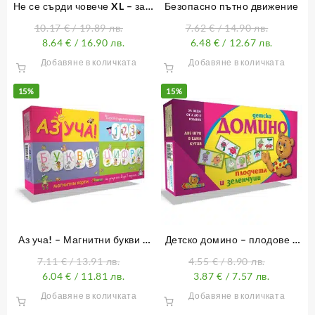
Не се сърди човече XL – за 8
Безопасно пътно движение
играчи
10.17
€
/ 19.89 лв.
7.62
€
/ 14.90 лв.
8.64
€
/ 16.90 лв.
6.48
€
/ 12.67 лв.
Добавяне в количката
Добавяне в количката
15%
15%
Аз уча! – Магнитни букви и
Детско домино – плодове и
цифри
зеленчуци
7.11
€
/ 13.91 лв.
4.55
€
/ 8.90 лв.
6.04
€
/ 11.81 лв.
3.87
€
/ 7.57 лв.
Добавяне в количката
Добавяне в количката