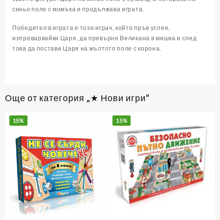
синьо поле с момъка и продължава играта.
Победител в играта е този играч, който пръв успее,
изпреварвайки Царя, да превърне Великана в мишка и след
това да постави Царя на жълтото поле с корона.
Още от категория „★ Нови игри“
15%
15%