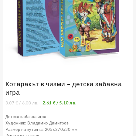
Котаракът в чизми – детска забавна
игра
3.07
€
/ 6.00 лв.
2.61
€
/ 5.10 лв.
Детска забавна игра
Художник: Владимир Димитров
Размер на кутията: 205х270х30 мм
Играта съдържа: