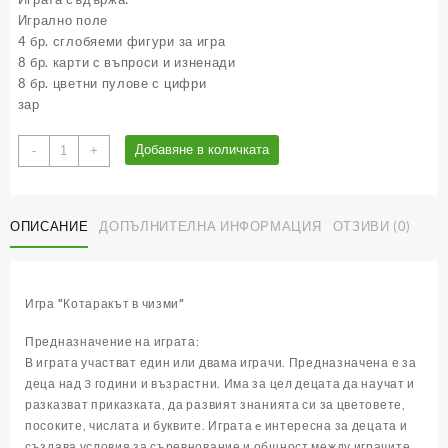
Игрално поле
4 бр. сглобяеми фигури за игра
8 бр. карти с въпроси и изненади
8 бр. цветни пулове с цифри
зар
количество
Добавяне в количката
-
+
за
Котаракът
в
ОПИСАНИЕ
ДОПЪЛНИТЕЛНА ИНФОРМАЦИЯ
ОТЗИВИ (0)
чизми
-
детска
забавна
Игра “Котаракът в чизми”
игра
Предназначение на играта:
В играта участват един или двама играчи. Предназначена е за
деца над 3 години и възрастни. Има за цел децата да научат и
разказват приказката, да развият знанията си за цветовете,
посоките, числата и буквите. Играта e интересна за децата и
създава условия за съревнование и общност между играчите.