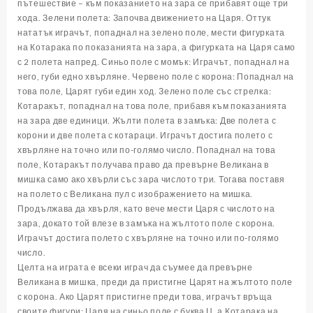
пътешествие – към показанието на зара се прибавят още три
хода. Зелени полета: Започва движението на Царя. Оттук
нататък играчът, попаднал на зелено поле, мести фигурката
на Котарака по показанията на зара, а фигурката на Царя само
с 2 полета напред. Синьо поле с момък: Играчът, попаднал на
него, губи едно хвърляне. Червено поле с корона: Попаднал на
това поле, Царят губи един ход. Зелено поле със стрелка:
Котаракът, попаднал на това поле, прибавя към показанията
на зара две единици. Жълти полета в замъка: Две полета с
корони и две полета с котараци. Играчът достига полето с
хвърляне на точно или по-голямо число. Попаднал на това
поле, Котаракът получава право да превърне Великана в
мишка само ако хвърли със зара числото три. Тогава поставя
на полето с Великана пул с изображението на мишка.
Продължава да хвърля, като вече мести Царя с числото на
зара, докато той влезе в замъка на жълтото поле с корона.
Играчът достига полето с хвърляне на точно или по-голямо
число.
Целта на играта е всеки играч да съумее да превърне
Великана в мишка, преди да пристигне Царят на жълтото поле
с корона. Ако Царят пристигне преди това, играчът връща
своите фигури: Царя на синьо поле с буква Ц, а Котарака на