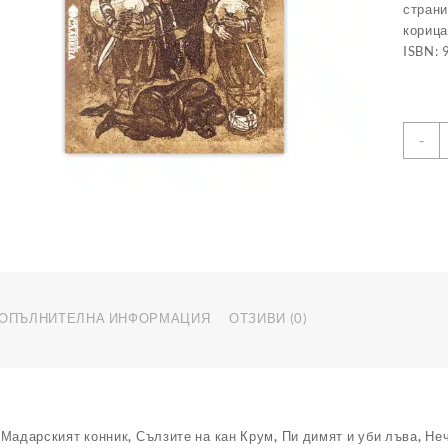
страни
корица
ISBN:
к
-
з
Л
о
л
н
Б
ОПЪЛНИТЕЛНА ИНФОРМАЦИЯ
ОТЗИВИ (0)
Мадарският конник, Сълзите на кан Крум, Пи димят и уби лъва, Не