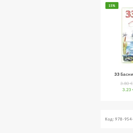
15%
33 Басни
програма 
3.80
€
3.23
Код:
978-954