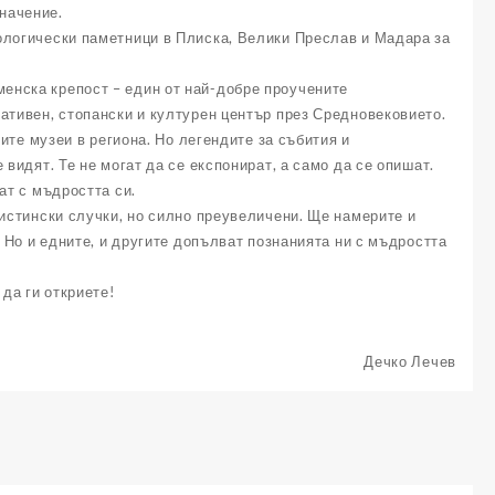
начение.
ологически паметници в Плиска, Велики Преслав и Мадара за
енска крепост – един от най-добре проучените
ативен, стопански и културен център през Средновековието.
тите музеи в региона. Но легендите за събития и
видят. Те не могат да се експонират, а само да се опишат.
ат с мъдростта си.
 истински случки, но силно преувеличени. Ще намерите и
. Но и едните, и другите допълват познанията ни с мъдростта
да ги откриете!
Дечко Лечев