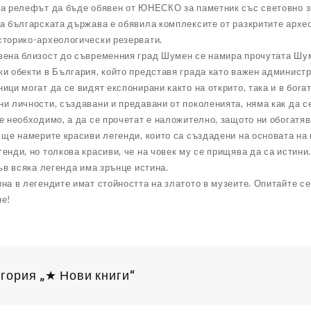
на релефът да бъде обявен от ЮНЕСКО за паметник със световно з
а българската държава е обявила комплексите от разкритите архе
сторико-археологически резервати.
вена близост до съвременния град Шумен се намира прочутата Шум
и обекти в България, който представя града като важен администр
ици могат да се видят експонирани както на открито, така и в бога
и личности, създавани и предавани от поколенията, няма как да се 
е необходимо, а да се прочетат е наложително, защото ни обогатяв
 ще намерите красиви легенди, които са създадени на основата на
енди, но толкова красиви, че на човек му се прищява да са истини
във всяка легенда има зрънце истина.
на в легендите имат стойността на златото в музеите. Опитайте се 
не!
гория „★ Нови книги“