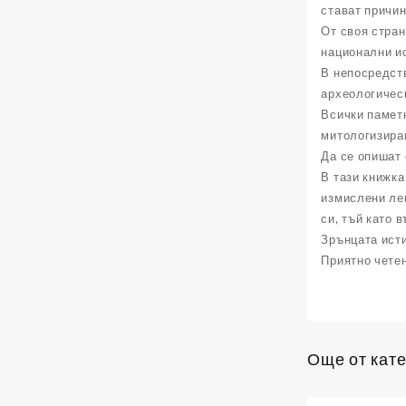
стават причи
От своя стран
национални и
В непосредст
археологическ
Всички паметн
митологизиран
Да се опишат 
В тази книжка
измислени лег
си, тъй като 
Зрънцата исти
Приятно чете
Още от кате