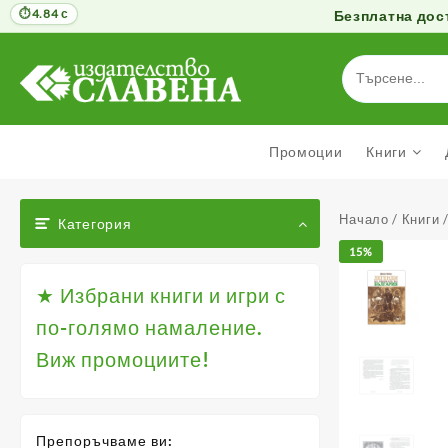
4.84 с
Безплатна дост
Към
съдържанието
Промоции
Книги
Начало
/
Книги
Категория
15%
★ Избрани книги и игри с
по-голямо намаление.
Виж промоциите!
Препоръчваме ви: