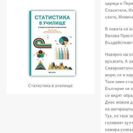
царица и Пер
Спасители, Из
света, Момиче
В новата си к
Велики Пресла
Въздействиет
Навярно загла
връзката. А з
Североизточна
море, се е за
Тази земя ста
Статистика в училище
България се о
се видят обра
Днес можем да
на материална
Тук, по тези 
големият култ
намира уникал