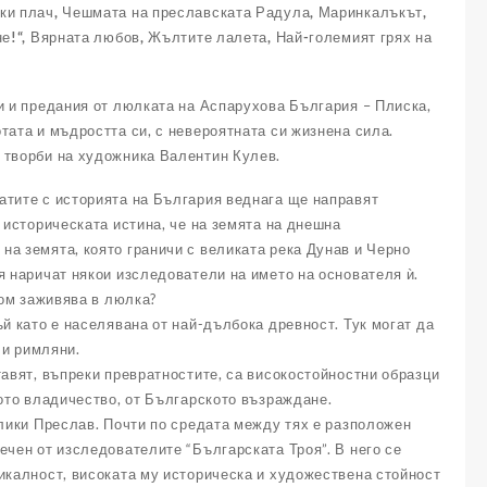
ски плач, Чешмата на преславската Радула, Маринкалъкът,
не!“, Вярната любов, Жълтите лалета, Най-големият грях на
и и предания от люлката на Аспарухова България – Плиска,
тата и мъдростта си, с невероятната си жизнена сила.
 творби на художника Валентин Кулев.
атите с историята на България веднага ще направят
 историческата истина, че на земята на днешна
на земята, която граничи с великата река Дунав и Черно
я наричат някои изследователи на името на основателя ѝ.
вом заживява в люлка?
й като е населявана от най-дълбока древност. Тук могат да
 и римляни.
тавят, въпреки превратностите, са високостойностни образци
кото владичество, от Българското възраждане.
елики Преслав. Почти по средата между тях е разположен
ечен от изследователите “Българската Троя”. В него се
икалност, високата му историческа и художествена стойност