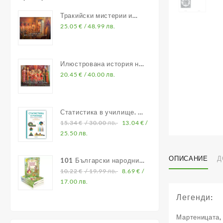
Тракийски мистерии и
владетели
25.05
€
/ 48.99 лв.
Илюстрована история на
Средновековна България
20.45
€
/ 40.00 лв.
Статистика в училище. В
помощ на учителите по
15.34
€
/ 30.00 лв.
13.04
€
/
математика
25.50 лв.
ОПИСАНИЕ
Д
101 Български народни
приказки
10.22
€
/ 19.99 лв.
8.69
€
/
17.00 лв.
Легенди:
Мартеницата, 