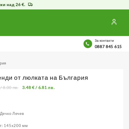
и над 26 €.
За контакти
0887 845 615
ария
енди от люлката на България
/ 8.00 лв.
3.48
€
/ 6.81 лв.
 Дечко Лечев
т: 145х200 мм