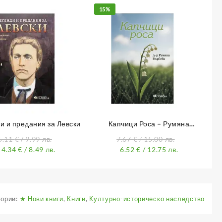
15%
и и предания за Левски
Капчици Роса – Румяна
Върбева
5.11
€
/ 9.99 лв.
7.67
€
/ 15.00 лв.
4.34
€
/ 8.49 лв.
6.52
€
/ 12.75 лв.
гории:
★ Нови книги
,
Книги
,
Културно-историческо наследство