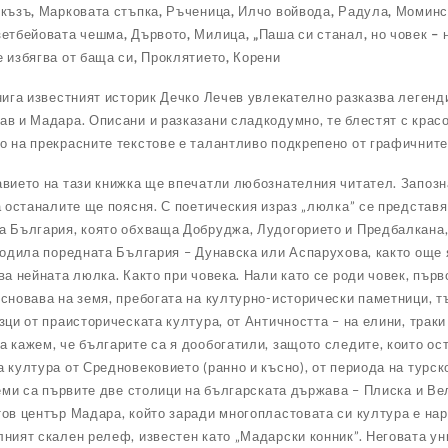
икъзъ, Марковата стъпка, Ръченица, Илчо войвода, Радула, Момин
етбейовата чешма, Дървото, Милица, „Паша си станал, но човек – 
 избягва от баща си, Проклятието, Корени
нига известният историк Дечко Лечев увлекателно разказва легенд
в и Мадара. Описани и разказани сладкодумно, те блестят с красо
о на прекрасните текстове е талантливо подкрепено от графичните
вието на тази книжка ще впечатли любознателния читател. Запозн
а останалите ще поясня. С поетическия израз „люлка” се представя
 България, която обхваща Добруджа, Лудогорието и Предбалкана, 
родила поредната България – Дунавска или Аспарухова, както още 
ва нейната люлка. Както при човека. Нали като се роди човек, пър
сновава на земя, пребогата на културно-исторически паметници, тъ
зци от праисторическата култура, от Античността – на елини, траки
 кажем, че българите са я дообогатили, защото следите, които ос
 култура от Средновековието (ранно и късно), от периода на турс
земи са първите две столици на българската държава – Плиска и В
ов център Мадара, който заради многопластовата си култура е нар
ният скален релеф, известен като „Мадарски конник”. Неговата ун