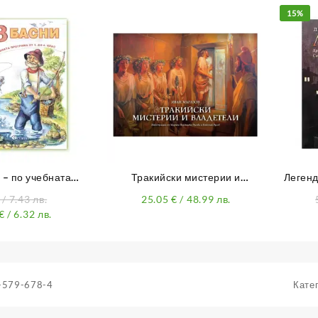
15%
 – по учебната
Тракийски мистерии и
Легенд
от 1. до 4. клас
владетели
/ 7.43 лв.
25.05
€
/ 48.99 лв.
€
/ 6.32 лв.
-579-678-4
Кате