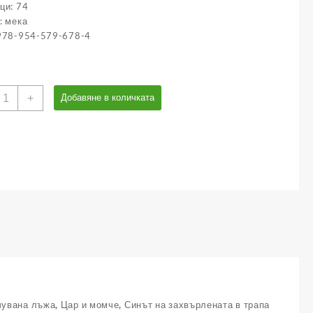
ци: 74
: мека
 978-954-579-678-4
оличество
+
Добавяне в количката
а
егенди
т
юлката
а
ългария
чувана лъжа, Цар и момче, Синът на захвърлената в трапа