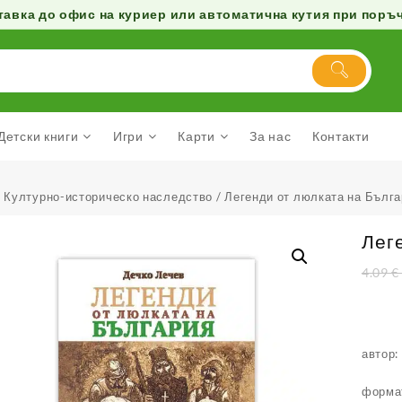
авка до офис на куриер или автоматична кутия при поръчк
Детски книги
Игри
Карти
За нас
Контакти
/
Културно-историческо наследство
/ Легенди от люлката на Бълг
Лег
4.09
€
автор:
форма