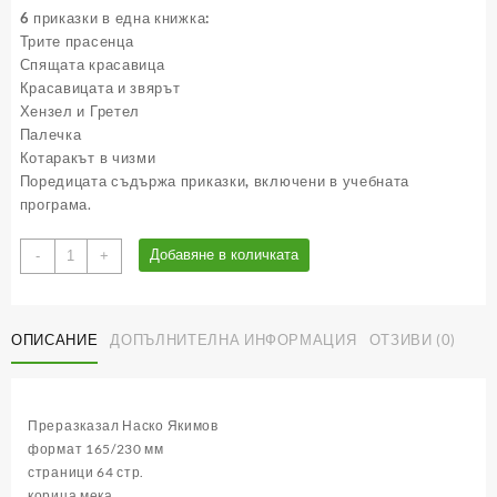
6 приказки в една книжка:
Трите прасенца
Спящата красавица
Красавицата и звярът
Хензел и Гретел
Палечка
Котаракът в чизми
Поредицата съдържа приказки, включени в учебната
програма
.
количество
Добавяне в количката
-
+
за
Любими
детски
ОПИСАНИЕ
ДОПЪЛНИТЕЛНА ИНФОРМАЦИЯ
ОТЗИВИ (0)
приказки
кн.
1
(с
Преразказал Наско Якимов
лично
формат 165/230 мм
обръщение)
страници 64 стр.
корица мека