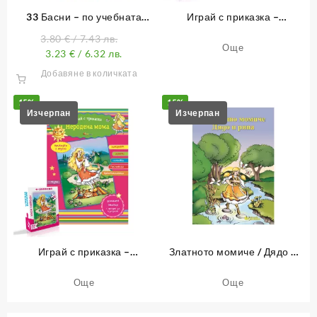
33 Басни – по учебната
Играй с приказка –
програма от 1. до 4. клас
Неволята – книжка 11
3.80
€
/ 7.43 лв.
Още
3.23
€
/ 6.32 лв.
Добавяне в количката
15%
15%
Играй с приказка –
Златното момиче / Дядо и
Неродена мома – книжка 10
ряпа
Още
Още