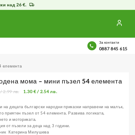
и над 26 €.
За контакти
0887 845 615
4 елемента
одена мома – мини пъзел 54 елемента
/ 2.99 лв.
1.30
€
/ 2.54 лв.
 на децата български народни приказки направени на малък,
го приятен пъзел от 54 елемента. Развива логиката,
ето и моториката.
ия от пъзели за деца над 3 години.
ник Катерина Милушева