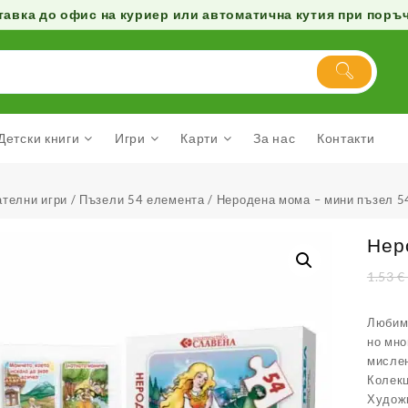
авка до офис на куриер или автоматична кутия при поръчк
Детски книги
Игри
Карти
За нас
Контакти
телни игри
/
Пъзели 54 елемента
/ Неродена мома – мини пъзел 5
Нер
1.53
€
Любими
но мно
мислен
Колекц
Худож