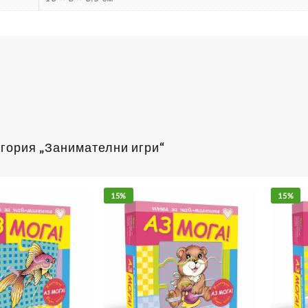
егория „Занимателни игри“
15%
15%