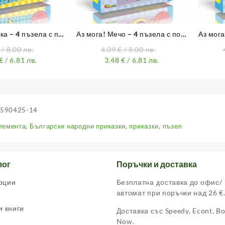
ка – 4 пъзела с по
Аз мога! Мечо – 4 пъзела с по 3
Аз мога
 цветни елемента
красиви, цветни елемента
3 кра
/ 8.00 лв.
4.09
€
/ 8.00 лв.
€
/ 6.81 лв.
3.48
€
/ 6.81 лв.
590425-14
лемента
,
Български народни приказки
,
приказки
,
пъзел
лог
Поръчки и доставка
оции
Безплатна доставка до офис/
автомат при поръчки над 26 €
и книги
Доставка със Speedy, Econt, B
Now.