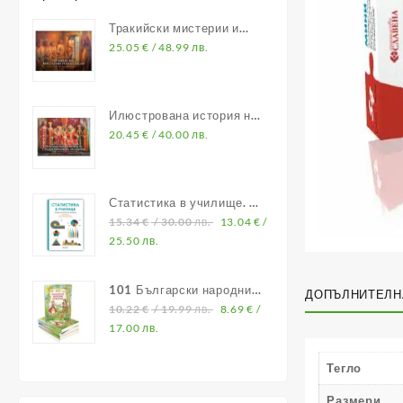
Тракийски мистерии и
владетели
25.05
€
/ 48.99 лв.
Илюстрована история на
Средновековна България
20.45
€
/ 40.00 лв.
Статистика в училище. В
помощ на учителите по
15.34
€
/ 30.00 лв.
13.04
€
/
математика
25.50 лв.
101 Български народни
ДОПЪЛНИТЕЛН
приказки
10.22
€
/ 19.99 лв.
8.69
€
/
17.00 лв.
Тегло
Размери