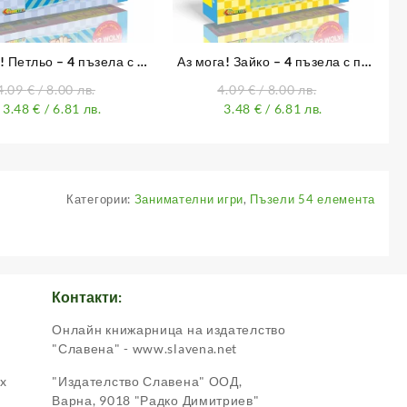
! Петльо – 4 пъзела с по
Аз мога! Зайко – 4 пъзела с по
сиви, цветни елемента
3 красиви, цветни елемента
4.09
€
/ 8.00 лв.
4.09
€
/ 8.00 лв.
3.48
€
/ 6.81 лв.
3.48
€
/ 6.81 лв.
Категории:
Занимателни игри
,
Пъзели 54 елемента
Контакти:
Онлайн книжарница на издателство
.
"Славена" - www.slavena.net
ox
"Издателство Славена" ООД,
Варна, 9018 "Радко Димитриев"