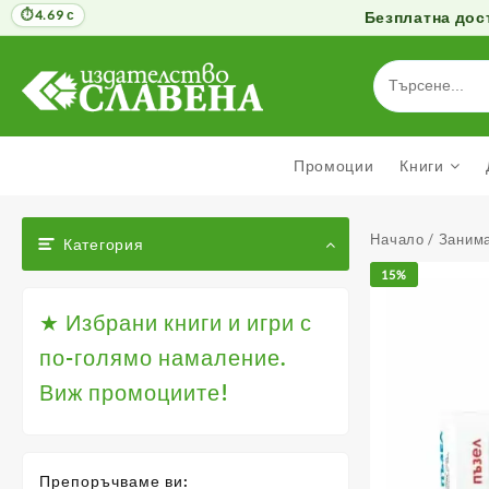
4.69 с
Безплатна дост
Към
съдържанието
Промоции
Книги
Начало
/
Занима
Категория
15%
★ Избрани книги и игри с
по-голямо намаление.
Виж промоциите!
Препоръчваме ви: