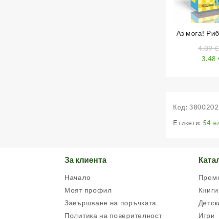
Аз мога! Риб
3 красиви,
4.09
€
3.48
Код:
3800202
Етикети:
54 е
За клиента
Ката
Начало
Пром
Моят профил
Книги
Завършване на поръчката
Детск
Политика на поверителност
Игри