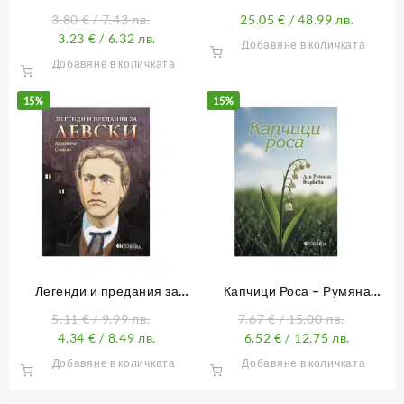
програма от 1. до 4. клас
владетели
3.80
€
/ 7.43 лв.
25.05
€
/ 48.99 лв.
3.23
€
/ 6.32 лв.
Добавяне в количката
Добавяне в количката
15%
15%
Легенди и предания за
Капчици Роса – Румяна
Левски
Върбева
5.11
€
/ 9.99 лв.
7.67
€
/ 15.00 лв.
4.34
€
/ 8.49 лв.
6.52
€
/ 12.75 лв.
Добавяне в количката
Добавяне в количката