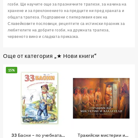
гозби. Ще научите още за празничните трапези, за начина на
хранене и за преклонението на предците ни пред храната и
общата трапеза. Подправени с пиперливия език на
Славейковите пословици, рецептите са истински празник за
любителите на добрите гозби, на дружната трапеза,
червеното вино и сладката приказка.
Още от категория „★ Нови книги“
15%
33 Басни – по учебната
Тракийски мистерии и