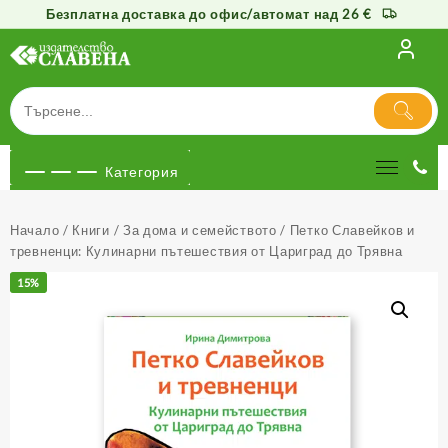
Безплатна доставка до офис/автомат над 26 €
Към
съдържанието
Категория
Начало
/
Книги
/
За дома и семейството
/ Петко Славейков и
тревненци: Кулинарни пътешествия от Цариград до Трявна
15%