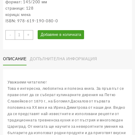
формат: 145/200 мм
страници: 128
корица: мека
ISBN: 978-619-190-080-0
количество
Добавяне в количката
-
+
за
Петко
Славейков
и
ОПИСАНИЕ
ДОПЪЛНИТЕЛНА ИНФОРМАЦИЯ
тревненци:
Кулинарни
пътешествия
Уважаеми читателю!
от
Това е интересна, любопитна и полезна книга. За пръв път се
Цариград
прави опит да се съберат кулинарните дирения на Петко
до
Славейков от 1870 г., на Богомил Даскалов от първата
Трявна
половина на ХХ век и на Ирина Димитрова от наши дни. Ведно
да се представят най-известните и използвани рецепти от
традиционната тревненска кухня и от пъстрия и многолюден
Цариград. От книгата ще научите за невероятните умения на
българите да използват родни продукти и да приготвят вкусни