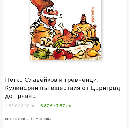
Петко Славейков и тревненци:
Кулинарни пътешествия от Цариград
до Трявна
4.55
€
/ 8.90 лв.
3.87
€
/ 7.57 лв.
автор: Ирина Димитрова