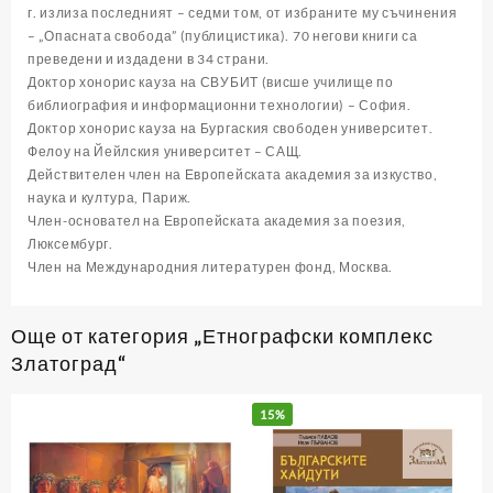
г. излиза последният – седми том, от избраните му съчинения
– „Опасната свобода” (публицистика). 70 негови книги са
преведени и издадени в 34 страни.
Доктор хонорис кауза на СВУБИТ (висше училище по
библиография и информационни технологии) – София.
Доктор хонорис кауза на Бургаския свободен университет.
Фелоу на Йейлския университет – САЩ.
Действителен член на Европейската академия за изкуство,
наука и култура, Париж.
Член-основател на Европейската академия за поезия,
Люксембург.
Член на Международния литературен фонд, Москва.
Още от категория „Етнографски комплекс
Златоград“
15%