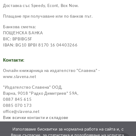
Доставка със Speedy, Econt, Box Now.
Плащане при получаване или по банков път.
Банкова сметка:
ПОЩЕНСКА БАНКА
BIC: BPBIBGSF
IBAN: BG10 BPBI 8170 16 04403266
Контакти:
Онлайн книжарница на издателство "Славена" -
www.slavena.net
"Издателство Славена" ООД,
Варна, 9018 "Радко Димитриев" 59А,
0887 845 615
0885 070 173
office@slavena.net
Виж всички контакти и складове
Използваме бисквитки за нормална работа на сайта и, с
Ваше съгласие, за статистика и подобряване на услугата.