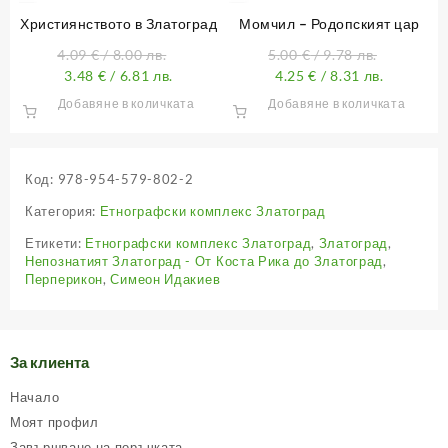
Християнството в Златоград
Момчил – Родопският цар
4.09
€
/ 8.00 лв.
5.00
€
/ 9.78 лв.
3.48
€
/ 6.81 лв.
4.25
€
/ 8.31 лв.
Добавяне в количката
Добавяне в количката
Код:
978-954-579-802-2
Категория:
Етнографски комплекс Златоград
Етикети:
Етнографски комплекс Златоград
,
Златоград
,
Непознатият Златоград - От Коста Рика до Златоград
,
Перперикон
,
Симеон Идакиев
За клиента
Начало
Моят профил
Завършване на поръчката