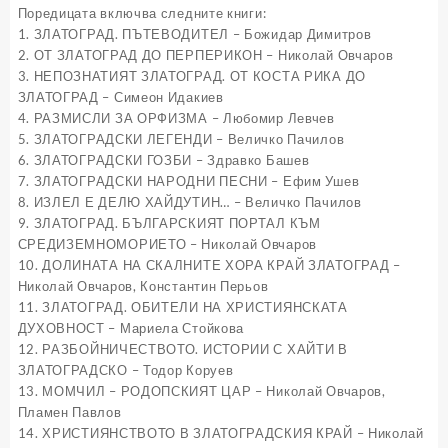
Поредицата включва следните книги:
1. ЗЛАТОГРАД. ПЪТЕВОДИТЕЛ – Божидар Димитров
2. ОТ ЗЛАТОГРАД ДО ПЕРПЕРИКОН – Николай Овчаров
3. НЕПОЗНАТИЯТ ЗЛАТОГРАД. ОТ КОСТА РИКА ДО
ЗЛАТОГРАД – Симеон Идакиев
4. РАЗМИСЛИ ЗА ОРФИЗМА – Любомир Левчев
5. ЗЛАТОГРАДСКИ ЛЕГЕНДИ – Величко Пачилов
6. ЗЛАТОГРАДСКИ ГОЗБИ – Здравко Башев
7. ЗЛАТОГРАДСКИ НАРОДНИ ПЕСНИ – Ефим Ушев
8. ИЗЛЕЛ Е ДЕЛЮ ХАЙДУТИН… – Величко Пачилов
9. ЗЛАТОГРАД. БЪЛГАРСКИЯТ ПОРТАЛ КЪМ
СРЕДИЗЕМНОМОРИЕТО – Николай Овчаров
10. ДОЛИНАТА НА СКАЛНИТЕ ХОРА КРАЙ ЗЛАТОГРАД –
Николай Овчаров, Константин Перьов
11. ЗЛАТОГРАД. ОБИТЕЛИ НА ХРИСТИЯНСКАТА
ДУХОВНОСТ – Мариела Стойкова
12. РАЗБОЙНИЧЕСТВОТО. ИСТОРИИ С ХАЙТИ В
ЗЛАТОГРАДСКО – Тодор Коруев
13. МОМЧИЛ – РОДОПСКИЯТ ЦАР – Николай Овчаров,
Пламен Павлов
14. ХРИСТИЯНСТВОТО В ЗЛАТОГРАДСКИЯ КРАЙ – Николай