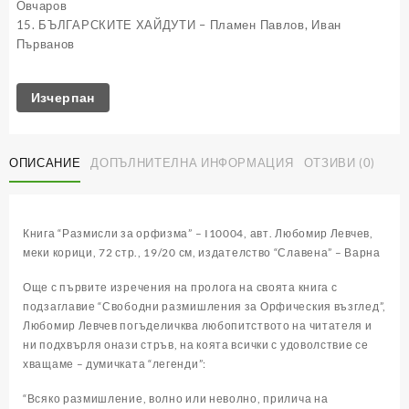
Овчаров
15. БЪЛГАРСКИТЕ ХАЙДУТИ – Пламен Павлов, Иван
Първанов
Изчерпан
ОПИСАНИЕ
ДОПЪЛНИТЕЛНА ИНФОРМАЦИЯ
ОТЗИВИ (0)
Книга “Размисли за орфизма” – I10004, авт. Любомир Левчев,
меки корици, 72 стр., 19/20 см, издателство “Славена” – Варна
Още с първите изречения на пролога на своята книга с
подзаглавие “Свободни размишления за Орфическия възглед”,
Любомир Левчев погъделичква любопитството на читателя и
ни подхвърля онази стръв, на коята всички с удоволствие се
хващаме – думичката “легенди”:
“Всяко размишление, волно или неволно, прилича на