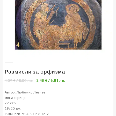
Размисли за орфизма
4.09
€
/ 8.00 лв.
3.48
€
/ 6.81 лв.
Автор: Любомир Левчев
меки корици
72 стр.
19/20 см,
ISBN 978-954-579-802-2