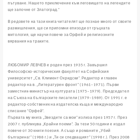
пътуване. Нашето приключение към леговището на легендите
ще започне от Златоград.”
В редовете на тази книга читателят ще познае много от своите
размишления, ще си припомни епизоди от гръцката
митология, ще научи повече за Орфей и религиозните
вярвания на траките.
ЛЮБОМИР ЛЕВЧЕВ е роден през 1935 г. Завършил
Философско-историческия факултет на Софийския
университет „Св. Климент Охридски”. Редактор и главен
редактор на в. „Литературен фронт” (1961–1971). Първи
заместник-министър на културата (1975–1979). Председател
на Съюза на българските писатели (1979–1989). От 1991 г. е
редактор-собственик на издателска къща и международно
списание “Орфей”.
Първата му книга „Звездите са мои” излиза през 1957 г. През
2007 г. публикува „Крайни поеми”. За тези 50 години е издал
повече от 30 книги поезия. А също и романите „Убий
българина!” (1988 г.) и „Ти си следващият” (1998 г.). През 2008