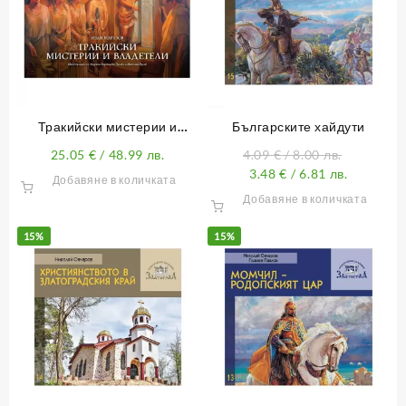
Тракийски мистерии и
Българските хайдути
владетели
25.05
€
/ 48.99 лв.
4.09
€
/ 8.00 лв.
3.48
€
/ 6.81 лв.
Добавяне в количката
Добавяне в количката
15%
15%