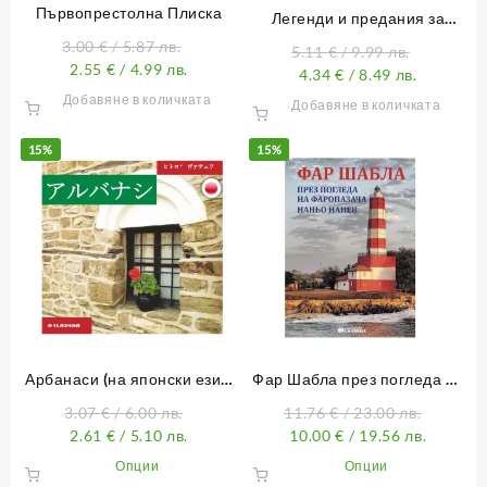
Първопрестолна Плиска
Легенди и предания за
Левски
3.00
€
/ 5.87 лв.
5.11
€
/ 9.99 лв.
2.55
€
/ 4.99 лв.
4.34
€
/ 8.49 лв.
Добавяне в количката
Добавяне в количката
15%
15%
Арбанаси (на японски език)
Фар Шабла през погледа на
アルバナシ
фаропазача Наньо Нанев
3.07
€
/ 6.00 лв.
11.76
€
/ 23.00 лв.
2.61
€
/ 5.10 лв.
10.00
€
/ 19.56 лв.
This
This
Опции
Опции
product
product