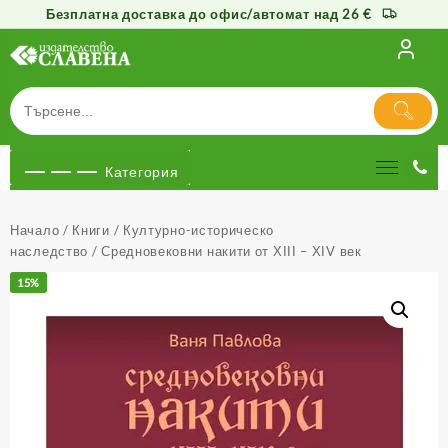
Безплатна доставка до офис/автомат над 26 €
Към
съдържанието
Категория
Начало
/
Книги
/
Културно-историческо
наследство
/ Средновековни накити от ХІІІ – ХІV век
15%