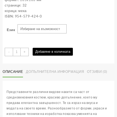
страници: 32
корица: мека
ISBN: 954-579-424-0
Език
количество
Добавяне в количката
-
+
за
Средновековни
накити
ОПИСАНИЕ
ДОПЪЛНИТЕЛНА ИНФОРМАЦИЯ
ОТЗИВИ (0)
от
ХІІІ
-
ХІV
Представените различни видове накити са част от
век
средновековния костюм, красиво допълнение, което му
придава елегантна завършеност. Те са израз на вкуса и
модата на своето време. Разнообразието от форми, украси и
използвани техники на изработка показва уменията на