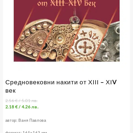
Средновековни накити от ХІІІ – ХІV
век
2.56
€
/ 5.01 лв.
2.18
€
/ 4.26 лв.
автор:
Ваня Павлова
формат: 165х163 мм