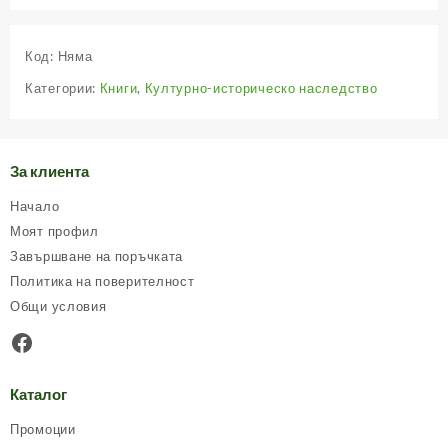
has
has
multiple
multiple
Код:
Няма
variants.
variants.
The
The
Категории:
Книги
,
Културно-историческо наследство
options
options
may
may
be
be
chosen
chosen
За клиента
on
on
Начало
the
the
product
product
Моят профил
page
page
Завършване на поръчката
Политика на поверителност
Общи условия
Facebook
Каталог
Промоции