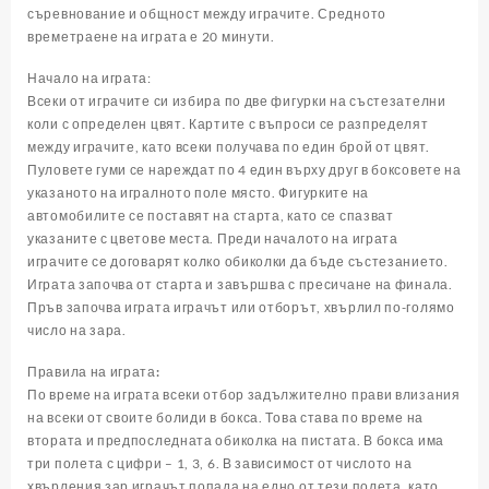
съревнование и общност между играчите. Средното
времетраене на играта е 20 минути.
Начало на играта
:
Всеки от играчите си избира по две фигурки на състезателни
коли с определен цвят. Картите с въпроси се разпределят
между играчите, като всеки получава по един брой от цвят.
Пуловете гуми се нареждат по 4 един върху друг в боксовете на
указаното на игралното поле място. Фигурките на
автомобилите се поставят на старта, като се спазват
указаните с цветове места. Преди началото на играта
играчите се договарят колко обиколки да бъде състезанието.
Играта започва от старта и завършва с пресичане на финала.
Пръв започва играта играчът или отборът, хвърлил по-голямо
число на зара.
Правила на играта:
По време на играта всеки отбор задължително прави влизания
на всеки от своите болиди в бокса. Това става по време на
втората и предпоследната обиколка на пистата. В бокса има
три полета с цифри – 1, 3, 6. В зависимост от числото на
хвърления зар играчът попада на едно от тези полета, като