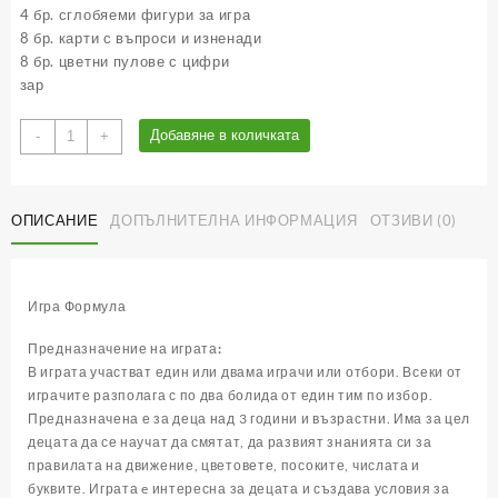
4 бр. сглобяеми фигури за игра
8 бр. карти с въпроси и изненади
8 бр. цветни пулове с цифри
зар
количество
Добавяне в количката
-
+
за
Формула
-
ОПИСАНИЕ
ДОПЪЛНИТЕЛНА ИНФОРМАЦИЯ
ОТЗИВИ (0)
детска
забавна
игра
Игра Формула
Предназначение на играта:
В играта участват един или двама играчи или отбори. Всеки от
играчите разполага с по два болида от един тим по избор.
Предназначена е за деца над 3 години и възрастни. Има за цел
децата да се научат да смятат, да развият знанията си за
правилата на движение, цветовете, посоките, числата и
буквите. Играта e интересна за децата и създава условия за