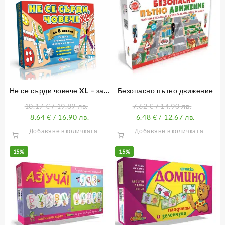
Не се сърди човече XL – за 8
Безопасно пътно движение
играчи
10.17
€
/ 19.89 лв.
7.62
€
/ 14.90 лв.
8.64
€
/ 16.90 лв.
6.48
€
/ 12.67 лв.
Добавяне в количката
Добавяне в количката
15%
15%