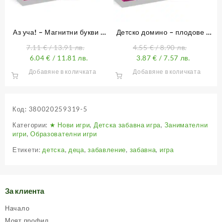
Аз уча! – Магнитни букви и
Детско домино – плодове и
цифри
зеленчуци
7.11
€
/ 13.91 лв.
4.55
€
/ 8.90 лв.
6.04
€
/ 11.81 лв.
3.87
€
/ 7.57 лв.
Добавяне в количката
Добавяне в количката
Код:
380020259319-5
Категории:
★ Нови игри
,
Детска забавна игра
,
Занимателни
игри
,
Образователни игри
Етикети:
детска
,
деца
,
забавление
,
забавна
,
игра
За клиента
Начало
Моят профил