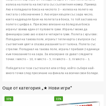
излиза на полета на пистата със съответния номер. Пример:
Ако е попаднал в бокса на числото 3 – излиза на полето на
пистата с обозначение 3. Ако играч хвърли със зара число,
което надхвърля броя на полетата в бокса, то той застава на
полето с цифра 6. При всяко влизане на болид във бокса
играчът взима един от пуловете гуми. Играчът може да
финишира само ако е взел и четирите гуми. Полета с кръгове:
Попаднал на такова поле, играчът тегли карта с въпроси със
съответния цвят и спазва указанията от талона. Полета със
стрелки: Попаднал на такова поле, играчът прибавя 2 единици
към показанието на зара. За класиране се дават следните
точки: I място – 10, II място – 5, III място – 3, IV място – 1.
Победител е този състезател или отбор, който събере най-
много точки след пресичане на финала на всички свои болиди.
Още от категория „★ Нови игри“
15%
15%