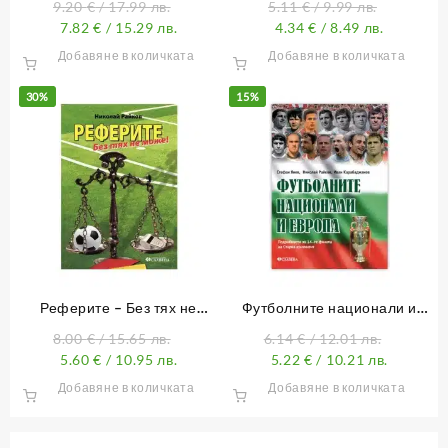
9.20
€
/ 17.99 лв.
5.11
€
/ 9.99 лв.
7.82
€
/ 15.29 лв.
4.34
€
/ 8.49 лв.
Добавяне в количката
Добавяне в количката
30%
15%
Реферите – Без тях не
Футболните национали и
може!
Европа (Подробности за 14–
8.00
€
/ 15.65 лв.
6.14
€
/ 12.01 лв.
те финала на Стария
5.60
€
/ 10.95 лв.
5.22
€
/ 10.21 лв.
континент)
Добавяне в количката
Добавяне в количката