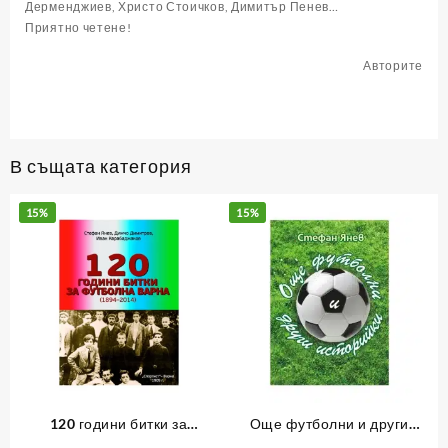
Дерменджиев, Христо Стоичков, Димитър Пенев…
Приятно четене!
Авторите
В същата категория
15%
15%
120 години битки за
Още футболни и други
футболна Варна
историйки