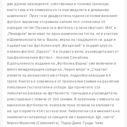
две дузини президенти, собственици и толкова треньори,
които така и не намериха пътя към медалите в домашния
шампионат. През тези двадесетина години се появи женският
футбол, варненки отсрамиха силния пол: спечелиха 10
поредни титли! Пръкна се и футболът в зала (футзал): МАГ и
„Пикадили“ вече имат по една шампионска титла, че и участие
в Шампионската лига. Варна, вярна на традициите си, даде и
първия частен футболен клуб „Феърплей“ и първия клуб по
плажен футбол „Одесос“. А и първата жена, ръководила мач от
професионалния футбол – Анелия Синабова.
В допълненото издание на „Футболна Варна“ сме включили и
много международни срещи на „Черно море“ и „Спартак“,
изявите на юношеските им отбори, подробни класации в А
група. Книгата е освежена и от оригинални снимки на различни
поколения състезатели и отбори. Ще прочетете 116
любопитни разкази на футболисти, треньори и ръководители,
илюстрирани с повече от 200 снимки. В азбучника с имената на
варненски футболисти, изиграли поне 30 мача за клубовете
ни, ще откриете 458 състезатели. Любопитни са и мненията на
знаменити съперници за срещите им с варненци. Ще „чуете“
Манол Манолов (Симолията), Тодор Диев, Гунди, Чико