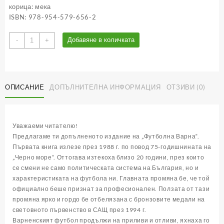
корица: мека
ISBN: 978-954-579-656-2
количество
Добавяне в количката
-
+
за
Футболна
Варна
ОПИСАНИЕ
ДОПЪЛНИТЕЛНА ИНФОРМАЦИЯ
ОТЗИВИ (0)
Уважаеми читателю!
Предлагаме ти допълненото издание на „Футболна Варна“.
Първата книга излезе през 1988 г. по повод 75-годишнината на
„Черно море“. Оттогава изтекоха близо 20 години, през които
се смени не само политическата система на България, но и
характеристиката на футбола ни. Главната промяна бе, че той
официално беше признат за професионален. Ползата от тази
промяна ярко и гордо бе отбелязана с бронзовите медали на
световното първенство в САЩ през 1994 г.
Варненският футбол продължи на приливи и отливи, яхнаха го