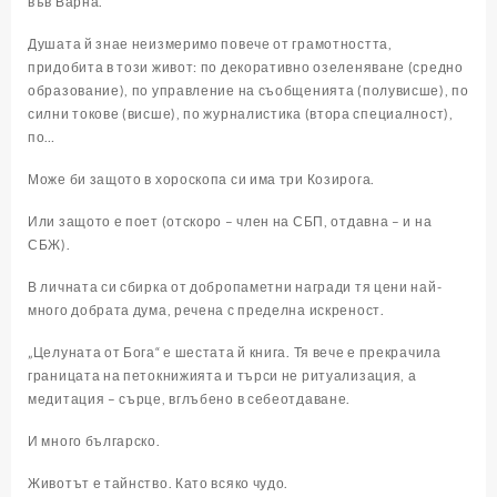
във Варна.
Душата й знае неизмеримо повече от грамотността,
придобита в този живот: по декоративно озеленяване (средно
образование), по управление на съобщенията (полувисше), по
силни токове (висше), по журналистика (втора специалност),
по…
Може би защото в хороскопа си има три Козирога.
Или защото е поет (отскоро – член на СБП, отдавна – и на
СБЖ).
В личната си сбирка от добропаметни награди тя цени най-
много добрата дума, речена с пределна искреност.
„Целуната от Бога“ е шестата й книга. Тя вече е прекрачила
границата на петокнижията и търси не ритуализация, а
медитация – сърце, вглъбено в себеотдаване.
И много българско.
Животът е тайнство. Като всяко чудо.