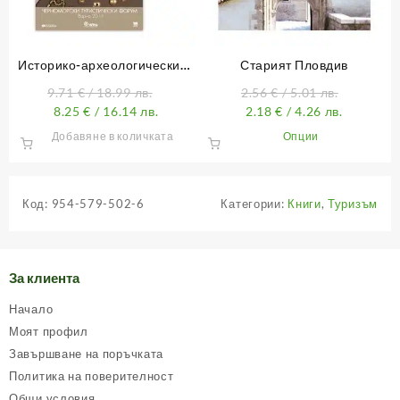
chosen
on
the
product
Историко-археологическият
Старият Пловдив
page
туризъм – наследство с
9.71
€
/ 18.99 лв.
2.56
€
/ 5.01 лв.
перспектива
8.25
€
/ 16.14 лв.
2.18
€
/ 4.26 лв.
This
Добавяне в количката
Опции
product
has
multiple
Код:
954-579-502-6
Категории:
Книги
,
Туризъм
variants.
The
options
may
За клиента
be
chosen
Начало
on
Моят профил
the
Завършване на поръчката
product
Политика на поверителност
page
Общи условия