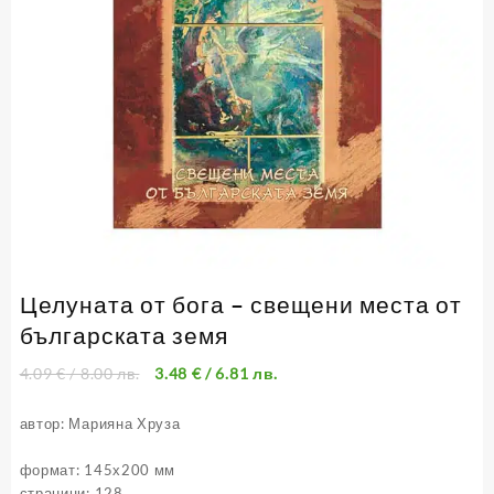
Целуната от бога – свещени места от
българската земя
4.09
€
/ 8.00 лв.
3.48
€
/ 6.81 лв.
автор:
Марияна Хруза
формат: 145х200 мм
страници: 128