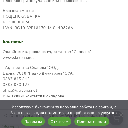
Плащане при получаване или по банков път.
Банкова сметка:
ПОЩЕНСКА БАНКА
BIC: BPBIBGSF
IBAN: BG10 BPBI 8170 16 04403266
Контакти:
Онлайн книжарница на издателство "Славена" -
www.slavena.net
"Издателство Славена" ООД,
Варна, 9018 "Радко Димитриев" 59А,
0887 845 615
0885 070 173
office@slavena.net
Виж всички контакти и складове
Използваме бисквитки за нормална работа на сайта и, с
Ваше съгласие, за статистика и подобряване на услугата.
© 2026
slavena.net
Designed by
WordPress тема от ThemeHunk
Приемам
Отказвам
Поверителност
4.23 с