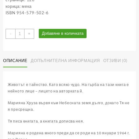
корица: мека
ISBN 954-579-502-6
количество
Добавяне в количката
-
+
за
Целуната
от
бога
ОПИСАНИЕ
ДОПЪЛНИТЕЛНА ИНФОРМАЦИЯ
ОТЗИВИ (0)
-
свещени
места
от
Животът е тайнство. Като всяко чудо. На гърба на тази книга е
българската
нейното лице – лицето на авторката й.
земя
Марияна Хруза вървя към Небесната земя дълго, докато Тя не
я пресрещна.
Тя писа книгата, а книгата дописва нея.
Марияна е родена много преди да се роди на 10 януари 1964 г.