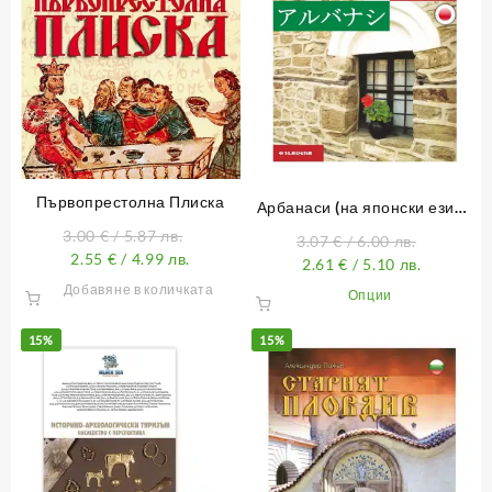
Първопрестолна Плиска
Арбанаси (на японски език)
アルバナシ
3.00
€
/ 5.87 лв.
3.07
€
/ 6.00 лв.
2.55
€
/ 4.99 лв.
2.61
€
/ 5.10 лв.
Добавяне в количката
This
Опции
product
has
15%
15%
multiple
variants.
The
options
may
be