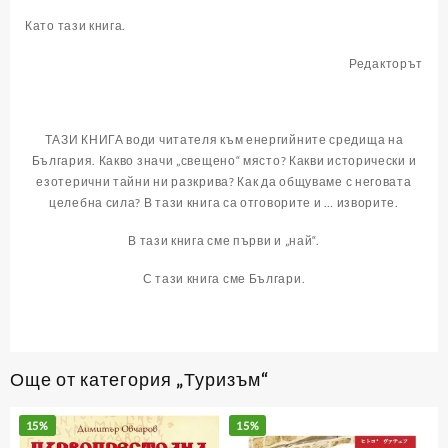
Като тази книга.
Редакторът
ТАЗИ КНИГА води читателя към енергийните средища на
България. Какво значи „свещено“ място? Какви исторически и
езотерични тайни ни разкрива? Как да общуваме с неговата
целебна сила? В тази книга са отговорите и … изворите.
В тази книга сме първи и „най“.
С тази книга сме Българи.
Още от категория „Туризъм“
15%
15%