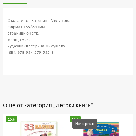
Български
народни
приказки
Съставител Катерина Милушева
формат 165/230 мм
страници 64 стр.
корица мека
художник Катерина Милушева
ISBN 978-954-579-555-8
Още от категория „Детски книги“
15%
15%