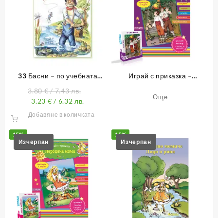
33 Басни – по учебната
Играй с приказка –
програма от 1. до 4. клас
Неволята – книжка 11
3.80
€
/ 7.43 лв.
Още
3.23
€
/ 6.32 лв.
Добавяне в количката
15%
15%