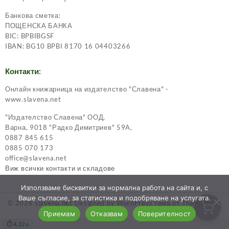
Банкова сметка:
ПОЩЕНСКА БАНКА
BIC: BPBIBGSF
IBAN: BG10 BPBI 8170 16 04403266
Контакти:
Онлайн книжарница на издателство "Славена" -
www.slavena.net
"Издателство Славена" ООД,
Варна, 9018 "Радко Димитриев" 59А,
0887 845 615
0885 070 173
office@slavena.net
Виж всички контакти и складове
Използваме бисквитки за нормална работа на сайта и, с
Ваше съгласие, за статистика и подобряване на услугата.
© 2026
slavena.net
Designed by
WordPress тема от ThemeHunk
Приемам
Отказвам
Поверителност
4.32 с