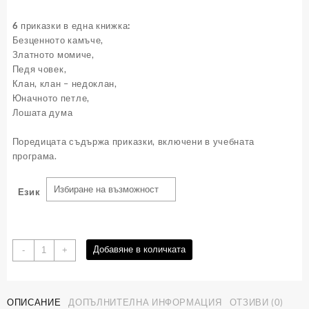
6 приказки в една книжка:
Безценното камъче,
Златното момиче,
Педя човек,
Клан, клан – недоклан,
Юначното петле,
Лошата дума
Поредицата съдържа приказки, включени в учебната
програма.
Език
количество
Добавяне в количката
-
+
за
Книжка
1
ОПИСАНИЕ
ДОПЪЛНИТЕЛНА ИНФОРМАЦИЯ
ОТЗИВИ (0)
-