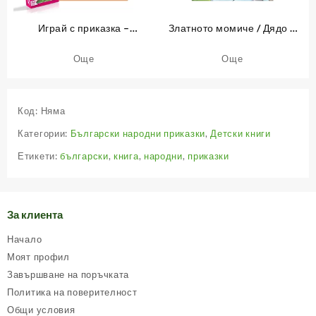
Играй с приказка –
Златното момиче / Дядо и
Неродена мома – книжка 10
ряпа
Още
Още
Код:
Няма
Категории:
Български народни приказки
,
Детски книги
Етикети:
български
,
книга
,
народни
,
приказки
За клиента
Начало
Моят профил
Завършване на поръчката
Политика на поверителност
Общи условия