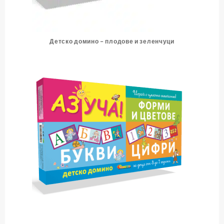
Детско домино – плодове и зеленчуци