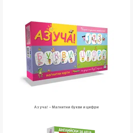
Аз уча! – Магнитни букви и цифри