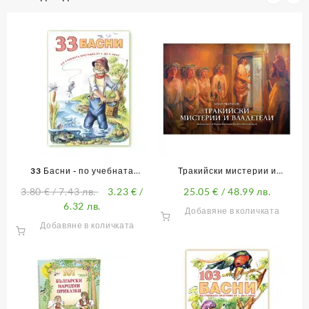
33 Басни - по учебната
Тракийски мистерии и
Л
програма от 1. до 4. клас
владетели
3.80
€
/ 7.43 лв.
3.23
€
/
25.05
€
/ 48.99 лв.
6.32 лв.
Добавяне в количката
Добавяне в количката