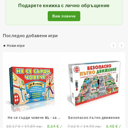
Подарете книжка с лично обръщение
Виж повече
Последно добавени игри
★ Нови игри
Не се сърди човече XL - за 8
Безопасно пътно движение
играчи
10.17
€
/ 19.89 лв.
8.64
€
/
7.62
€
/ 14.90 лв.
6.48
€
/