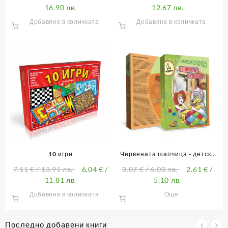
16.90 лв.
12.67 лв.
Добавяне в количката
Добавяне в количката
10 игри
Червената шапчица - детска
забавна игра
7.11
€
/ 13.91 лв.
6.04
€
/
3.07
€
/ 6.00 лв.
2.61
€
/
11.81 лв.
5.10 лв.
Добавяне в количката
Още
Последно добавени книги